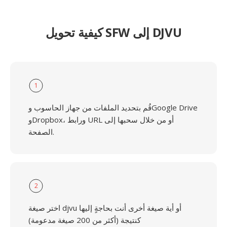
كيفية تحويل SFW إلى DJVU
1
قُم بتحديد الملفات من جهاز الحاسوب وGoogle Drive
وDropbox، ورابط URL أو من خلال سحبها إلى
الصفحة.
2
اختر صيغة djvu أو أية صيغة أخرى أنت بحاجةٍ إليها
كنتيجة (أكثر من 200 صيغة مدعومة)