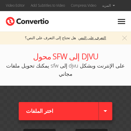
المزيد
Compress Video
Add Subtitles to Video
Video Editor
التعرف على النص
هل تحتاج إلى التعرف على النص؟
محول SFW إلى DJVU
يمكنك تحويل ملفات sfw إلى djvu على الإنترنت وبشكل
مجاني
اختر الملفات