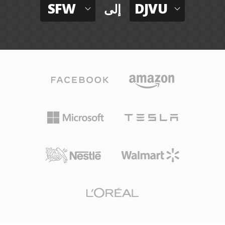
SFW
DJVU
إلى