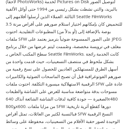
(لاحقاً PhotoWorks) لخدمة Pictures on Disk لتوصيل الصور
بالبريد، والتي نشطت بشكل رئيسي من 1994 حتى أوائل الألفية
الثالثة. العملاء الذين أرسلوا أفلامهم إلى Seattle FilmWorks
للتحميض كان بإمكانهم اختيار استلام صورهم على أقراص مرنة 3.5
بوصة بالإضافة إلى (أو بدلاً من) المطبوعات التقليدية. احتوت
ملفات SFW على الصور الممسوحة ضوئياً بترميز يعتمد على JPEG
مغلف في ترويسة مخصصة، وصُممت ليتم عرضها من خلال برنامج
سطح المكتب الخاص بـ Seattle FilmWorks. كانت الخدمة رائجة
بشكل ملحوظ في منتصف التسعينيات، حيث قدمت واحدة من
أسهل الطرق للمستهلكين العاديين للحصول على نسخ رقمية من
صورهم الفوتوغرافية قبل أن تصبح الماسحات الضوئية والكاميرات
الرقمية الاستهلاكية ميسورة التكلفة. احتوت ملفات SFW عادة على
مسوحات بدقة متواضعة مناسبة للعرض على الشاشة والطبعات
الصغيرة — جودة كافية لدقات الشاشة الشائعة آنذاك 640x480
و800x600. من مزايا ملفات SFW دورها كقطع أثرية تاريخية:
فبالنسبة لكثير من العائلات، تمثل أقراص SFW النسخ الرقمية
الوحيدة لصور حقبة الأفلام من التسعينيات، محفوظة على وسائط
تسبق انتشار المسح الضوئي المنزلي والتصوير الرقمي. تضمن