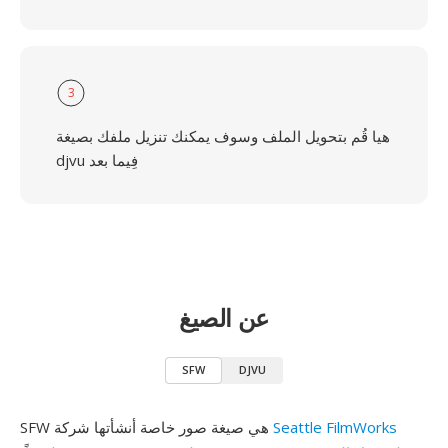
3
هيا قُم بتحويل الملف وسوف يمكنك تنزيل ملفك بصيغة
djvu فِيما بعد
عن الصيغ
SFW
DJVU
Seattle FilmWorks
SFW هي صيغة صور خاصة أنشأتها شركة