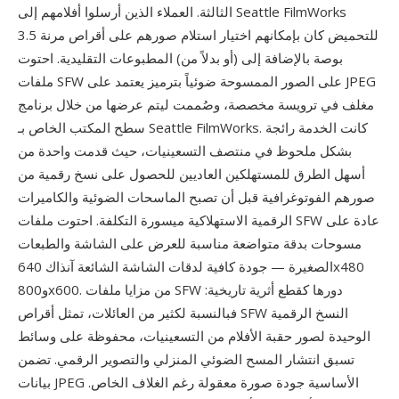
الثالثة. العملاء الذين أرسلوا أفلامهم إلى Seattle FilmWorks
للتحميض كان بإمكانهم اختيار استلام صورهم على أقراص مرنة 3.5
بوصة بالإضافة إلى (أو بدلاً من) المطبوعات التقليدية. احتوت
ملفات SFW على الصور الممسوحة ضوئياً بترميز يعتمد على JPEG
مغلف في ترويسة مخصصة، وصُممت ليتم عرضها من خلال برنامج
سطح المكتب الخاص بـ Seattle FilmWorks. كانت الخدمة رائجة
بشكل ملحوظ في منتصف التسعينيات، حيث قدمت واحدة من
أسهل الطرق للمستهلكين العاديين للحصول على نسخ رقمية من
صورهم الفوتوغرافية قبل أن تصبح الماسحات الضوئية والكاميرات
الرقمية الاستهلاكية ميسورة التكلفة. احتوت ملفات SFW عادة على
مسوحات بدقة متواضعة مناسبة للعرض على الشاشة والطبعات
الصغيرة — جودة كافية لدقات الشاشة الشائعة آنذاك 640x480
و800x600. من مزايا ملفات SFW دورها كقطع أثرية تاريخية:
فبالنسبة لكثير من العائلات، تمثل أقراص SFW النسخ الرقمية
الوحيدة لصور حقبة الأفلام من التسعينيات، محفوظة على وسائط
تسبق انتشار المسح الضوئي المنزلي والتصوير الرقمي. تضمن
بيانات JPEG الأساسية جودة صورة معقولة رغم الغلاف الخاص.