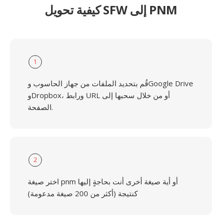
كيفية تحويل SFW إلى PNM
1
قُم بتحديد الملفات من جهاز الحاسوب وGoogle Drive
وDropbox، ورابط URL أو من خلال سحبها إلى
الصفحة.
2
اختر صيغة pnm أو أية صيغة أخرى أنت بحاجةٍ إليها
كنتيجة (أكثر من 200 صيغة مدعومة)