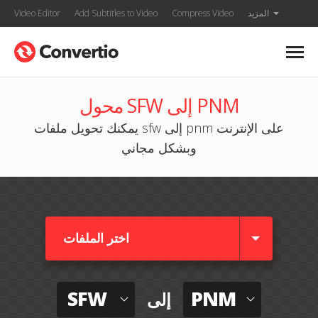
المزيد
Compress Video
Add Subtitles to Video
Video Editor
محول SFW إلى PNM
يمكنك تحويل ملفات sfw إلى pnm على الإنترنت
وبشكل مجاني
اختر الملفات
SFW
PNM
إلى