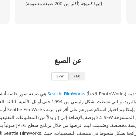
إليها كنتيجة (أكثر من 200 صيغة مدعومة)
عن الصيغ
SFW
FAX
(لاحقاً PhotoWorks) لخدمة Pictures on
Seattle FilmWorks
SFW هي صيغة صور خاصة أنشأتها شركة
أرسلوا أفلامهم إ
3.5 بوصة بالإضافة إلى (أو بدلاً من) المطبوعات التقليدية. احتوت ملفات W
ضوئياً بترميز يعتمد على JPEG م
المكتب 