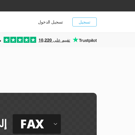
تسجيل
تسجيل الدخول
تقييم على
10,220
م
FAX
إل