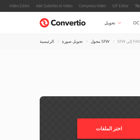
Video Editor
Add Subtitles to Video
Compress Video
GIF Editor
Te
OC
تحويل
SFW إلى FAX
محول SFW
تحويل صورة
الرئيسية
اختر الملفات