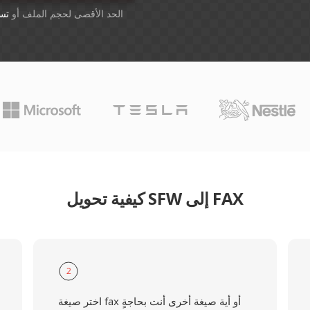
أسقِط الملفات هنا. 1 GB الحد الأقصى لحجم الملف أو
تس
كيفية تحويل SFW إلى FAX
2
اختر صيغة fax أو أية صيغة أخرى أنت بحاجةٍ