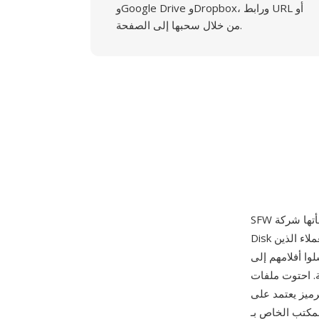
وGoogle Drive وDropbox، ورابط URL أو
من خلال سحبها إلى الصفحة.
Disk لتوصيل الصور بالبريد، والتي نشطت بشكل رئيسي من 1994 حتى أوائل الألفية الثالثة. العملاء الذين
لى Seattle FilmWorks للتحميض كان بإمكانهم اختيار استلام صورهم على أقراص مرنة
SF على الصور الممسوحة
غلف في ترويسة مخصصة، وصُممت ليتم عرضها من خلال برنامج سطح
الخاص بـ Seattle FilmWorks. كانت الخدمة رائجة بشكل ملحوظ في منتصف التسعينيات، حيث