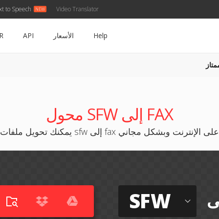
xt to Speech
Video Translator
Help
الأسعار
API
R
متاز
محول SFW إلى FAX
يمكنك تحويل ملفات sfw إلى fax على الإنترنت وبشكل مجاني
SFW
ى