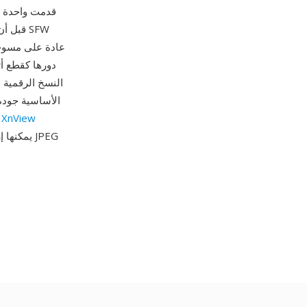
قدمت واحدة م
قبل أن
عادة على مسوحا
XnView
صورة معقولة رغم الغلاف الخاص. استخراج 