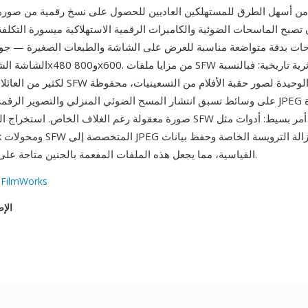
ن أسهل الطرق للمستهلكين العاديين للحصول على نسخ رقمية من صورهم
 تصبح الماسحات الضوئية والكاميرات الرقمية الاستهلاكية ميسورة التكلفة. 
ت بدقة متواضعة مناسبة للعرض على الشاشة والطبعات الصغيرة — جود
لكثير من العائلات، تمثل أقراص SFW النسخ الرقمية
على وسائط تسبق انتشار المسح الضوئي المنزلي والتصوير الرقمي. تضمن بيانات G
الصور من ملفات SFW أمر بسيط: أدوات مثل
القياسية، مما يجعل هذه الملفات المفعمة بالحنين متاحة على أي جهاز حديث.
e FilmWorks
الإص