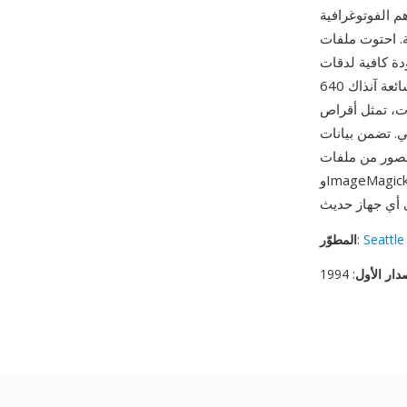
 الفوتوغرافية
احتوت ملفات SFW
ة كافية لدقات
الشاشة الشائعة آنذاك 640x480 و800x600. من مزايا ملفات SFW دورها كقطع أثرية تاريخية: فبالنسبة
 الوحيدة لصور حقبة الأفلام من التسعينيات، محفوظة
JPE الأساسية جودة
وImageMagick ومحولات SFW المتخصصة إلى JPEG يمكنها إزالة الترويسة الخاصة وحفظ بيانات JPEG
Seattl
:
المطوّر
دار الأول
: 1994