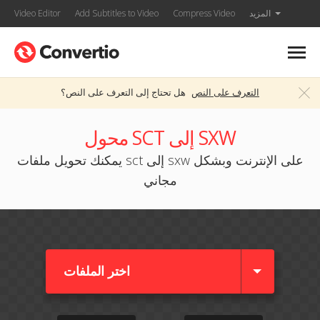
المزيد
Compress Video
Add Subtitles to Video
Video Editor
التعرف على النص
هل تحتاج إلى التعرف على النص؟
محول SCT إلى SXW
يمكنك تحويل ملفات sct إلى sxw على الإنترنت وبشكل
مجاني
اختر الملفات