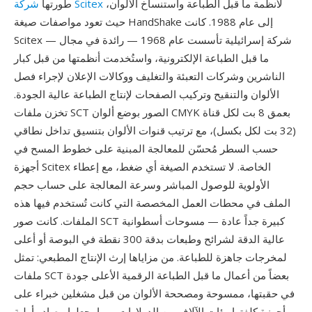
لأنظمة ما قبل الطباعة واستنساخ الألوان،
شركة Scitex
طورتها
حيث تعود مواصفات صيغة HandShake إلى عام 1988. كانت
Scitex — شركة إسرائيلية تأسست عام 1968 — رائدة في مجال
ما قبل الطباعة الإلكترونية، واستُخدمت أنظمتها من قبل كبار
الناشرين وشركات التعبئة والتغليف ووكالات الإعلان لإجراء فصل
الألوان والتنقيح وتركيب الصفحات لإنتاج الطباعة عالية الجودة.
تخزن ملفات SCT الصور بوضع ألوان CMYK بعمق 8 بت لكل قناة
(32 بت لكل بكسل)، مع ترتيب قنوات الألوان بتنسيق تداخل نطاقي
حسب السطر مُحسّن للمعالجة المبنية على خطوط المسح في
أجهزة Scitex الخاصة. لا تستخدم الصيغة أي ضغط، مع إعطاء
الأولوية للوصول المباشر وسرعة المعالجة على حساب حجم
الملف في محطات العمل المخصصة التي كانت تُستخدم فيها هذه
الملفات. كانت صور SCT كبيرة جداً عادة — مسوحات أسطوانية
عالية الدقة لشرائح وطبعات بدقة 300 نقطة في البوصة أو أعلى
لمخرجات جاهزة للطباعة. من مزاياها إرث الإنتاج المطبعي: تمثل
ملفات SCT بعضاً من أعمال ما قبل الطباعة الرقمية الأعلى جودة
في حقبتها، ممسوحة ومصححة الألوان من قبل مشغلين خبراء على
أجهزة كلفتها مئات الآلاف من الدولارات، مما يجعلها مصادر أولية