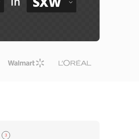
SXW
in
3