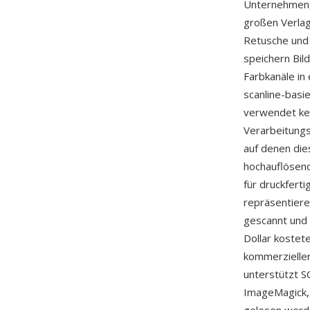
Unternehmen, 
großen Verla
Retusche und 
speichern Bil
Farbkanäle in
scanline-basi
verwendet kei
Verarbeitungs
auf denen di
hochauflösend
für druckfert
repräsentiere
gescannt und 
Dollar kostet
kommerzielle
unterstützt S
ImageMagick,