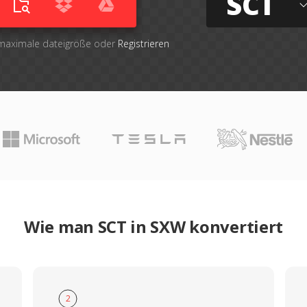
SCT
 maximale dateigröße oder
Registrieren
Wie man SCT in SXW konvertiert
2