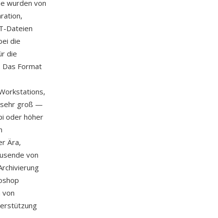
me wurden von
ration,
CT-Dateien
bei die
r die
t. Das Format
Workstations,
 sehr groß —
pi oder höher
n
er Ära,
ausende von
Archivierung
toshop
h von
erstützung