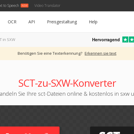
xt to Speech
Video Translator
OCR
API
Preisgestaltung
Help
Hervorragend
T in SXW
Benötigen Sie eine Texterkennung?
Erkennen sie text
SCT-zu-SXW-Konverter
ndeln Sie Ihre sct-Dateien online & kostenlos in sxw