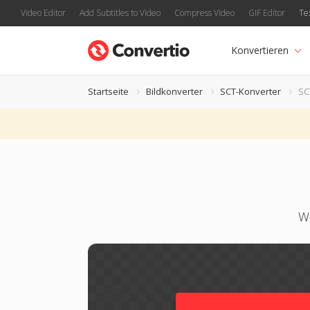
Video Editor
Add Subtitles to Video
Compress Video
GIF Editor
Te
Konvertieren
Startseite
Bildkonverter
SCT-Konverter
SC
Wa