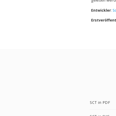
gelesen werd
Entwickler
:
S
Erstveröffen
SCT in PDF