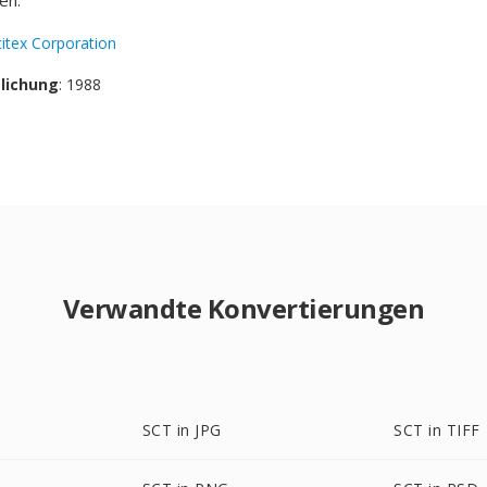
en.
citex Corporation
tlichung
: 1988
Verwandte Konvertierungen
SCT in JPG
SCT in TIFF