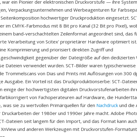
war ein Pionier der elektronischen Druckvorstufe — ihre Syste
gen, Verpackungsunternehmen und Werbeagenturen für Farbsepa
Seitenkomposition hochwertiger Druckproduktion eingesetzt. S
der im CMYK-Farbmodus mit 8 Bit pro Kanal (32 Bit pro Pixel), wo
 einem band-verschachtelten Zeilenformat angeordnet sind, das fü
erte Verarbeitung von Scitex' proprietärer Hardware optimiert is
ne Komprimierung und priorisiert direkten Zugriff und
geschwindigkeit gegenüber der Dateigröße auf den dedizierten 
ese Dateien verwendet wurden. SCT-Bilder waren typischerweise
e Trommelscans von Dias und Prints mit Auflösungen von 300 d
ige Ausgabe. Ein Vorteil ist das Druckproduktionserbe: SCT-Dateie
n einige der hochwertigsten digitalen Druckvorstufenarbeiten ihr
farbkorrigiert von Fachoperateuren auf Hardware, die Hundertt
e, was sie zu wertvollen Primärquellen für den
Nachdruck
und die 
r Druckarbeiten der 1980er und 1990er Jahre macht. Adobe Pho
CT-Dateien seit langem für den Import, und das Format kann auc
 XnView und anderen Werkzeugen mit Druckvorstufen-Formatunt