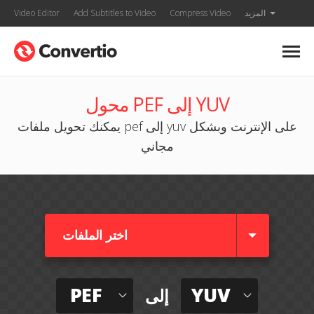
المزيد
Compress Video
Add Subtitles to Video
Video Editor
محول PEF إلى YUV
يمكنك تحويل ملفات pef إلى yuv على الإنترنت وبشكل
مجاني
اختر الملفات
PEF
YUV
إلى