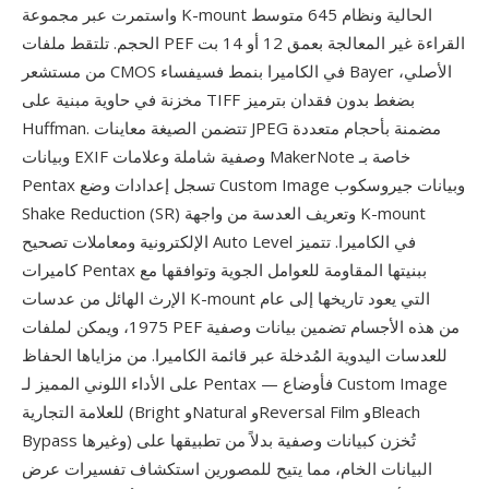
واستمرت عبر مجموعة K-mount الحالية ونظام 645 متوسط
الحجم. تلتقط ملفات PEF القراءة غير المعالجة بعمق 12 أو 14 بت
من مستشعر CMOS في الكاميرا بنمط فسيفساء Bayer الأصلي،
مخزنة في حاوية مبنية على TIFF بضغط بدون فقدان بترميز
Huffman. تتضمن الصيغة معاينات JPEG مضمنة بأحجام متعددة
وبيانات EXIF وصفية شاملة وعلامات MakerNote خاصة بـ
Pentax تسجل إعدادات وضع Custom Image وبيانات جيروسكوب
Shake Reduction (SR) وتعريف العدسة من واجهة K-mount
الإلكترونية ومعاملات تصحيح Auto Level في الكاميرا. تتميز
كاميرات Pentax ببنيتها المقاومة للعوامل الجوية وتوافقها مع
الإرث الهائل من عدسات K-mount التي يعود تاريخها إلى عام
1975، ويمكن لملفات PEF من هذه الأجسام تضمين بيانات وصفية
للعدسات اليدوية المُدخلة عبر قائمة الكاميرا. من مزاياها الحفاظ
على الأداء اللوني المميز لـ Pentax — فأوضاع Custom Image
للعلامة التجارية (Bright وNatural وReversal Film وBleach
Bypass وغيرها) تُخزن كبيانات وصفية بدلاً من تطبيقها على
البيانات الخام، مما يتيح للمصورين استكشاف تفسيرات عرض