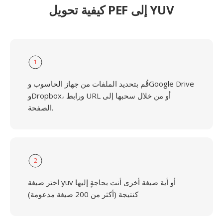
كيفية تحويل PEF إلى YUV
1
قُم بتحديد الملفات من جهاز الحاسوب وGoogle Drive
وDropbox، ورابط URL أو من خلال سحبها إلى
الصفحة.
2
اختر صيغة yuv أو أية صيغة أخرى أنت بحاجةٍ إليها
كنتيجة (أكثر من 200 صيغة مدعومة)