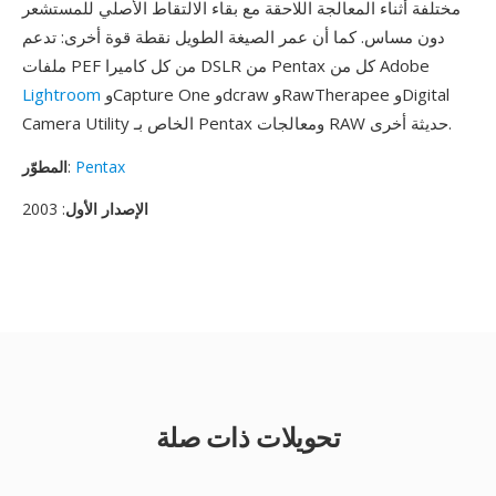
مختلفة أثناء المعالجة اللاحقة مع بقاء الالتقاط الأصلي للمستشعر
دون مساس. كما أن عمر الصيغة الطويل نقطة قوة أخرى: تدعم
ملفات PEF من كل كاميرا DSLR من Pentax كل من Adobe
وCapture One وdcraw وRawTherapee وDigital
Lightroom
Camera Utility الخاص بـ Pentax ومعالجات RAW حديثة أخرى.
Pentax
:
المطوّر
الإصدار الأول
: 2003
تحويلات ذات صلة