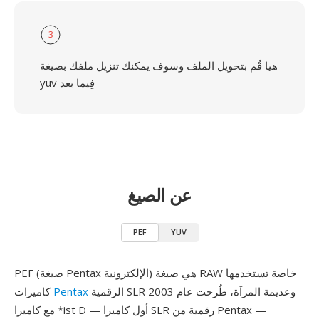
3
هيا قُم بتحويل الملف وسوف يمكنك تنزيل ملفك بصيغة
yuv فِيما بعد
عن الصيغ
PEF
YUV
PEF (صيغة Pentax الإلكترونية) هي صيغة RAW خاصة تستخدمها
الرقمية SLR وعديمة المرآة، طُرحت عام 2003
Pentax
كاميرات
مع كاميرا *ist D — أول كاميرا SLR رقمية من Pentax —