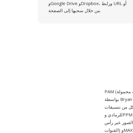
وGoogle Drive وDropbox، ورابط URL أو
من خلال سحبها إلى الصفحة.
بواسطة Bryan Henderson، مشرف Netpbm، كتعميم يوحد ويوسع تنسيقات PBM وPGM وPPM
ة مع نوع صورة محدد (PBM للثنائي وPGM
للرمادي وPPM للملون)، يوفر PAM تنسيقاً واحداً يمكنه تمثيل أي مزيج من القنوات وأعماق البت وأنواع
الصور عبر رأس ASCII مرن. يستخدم رأس PAM أزواج مفتاح-قيمة: WIDTH وHEIGHT وDEPTH (عدد
القنوات) وMAXVAL (قيمة العينة القصوى، حتى 65535) وTUPLTYPE (سلسلة تحدد نوع الصورة —