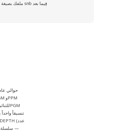
ملفك بصيغة snb فِيما بعد