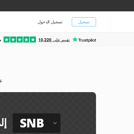
تسجيل
تسجيل الدخول
تقييم على
10,220
م
يمك
SNB
إل