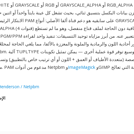
BLACKANDWHITE أو ALE
 أحادية اللون والرمادية والملونة والمعززة بالألفا، مما يلغي الحاجة لمح
صة (متعددة الأطياف أو العمق + اللون أو أي ترتيب خاص بالتطبيق) وتسم
وGIMP ومكتبات البرمجة التي تعالج
ImageMagick
مواصفة التنسيق. PAM مدعوم من أدوات Netpbm و
Henderson / Netpbm
الإص