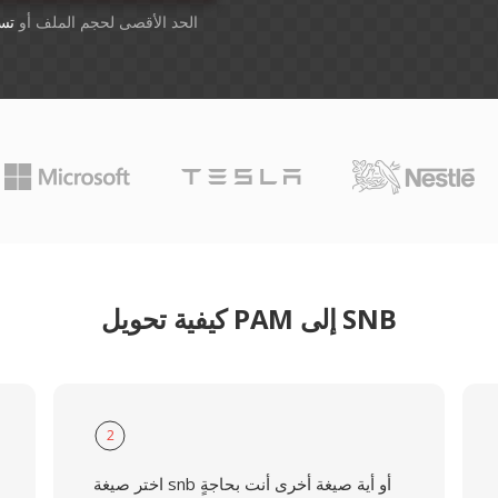
أسقِط الملفات هنا. 1 GB الحد الأقصى لحجم الملف أو
تس
كيفية تحويل PAM إلى SNB
2
اختر صيغة snb أو أية صيغة أخرى أنت بحاجةٍ