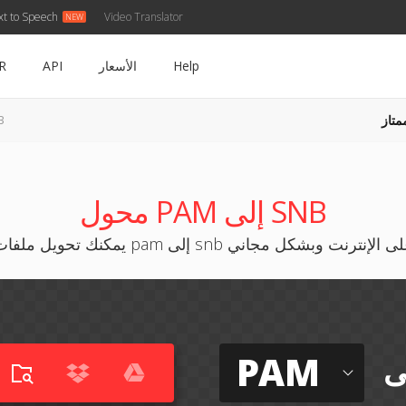
xt to Speech
Video Translator
Help
الأسعار
API
R
متاز
AM
محول PAM إلى SNB
نك تحويل ملفات pam إلى snb على الإنترنت وبشكل مجاني
PAM
ى