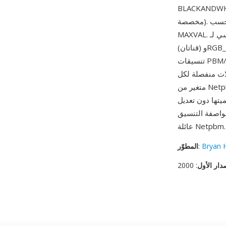
GRAYSC أو RGB أو GRAYSCALE_ALPHA أو RGB_ALPHA أو أنواع
مخصصة). بعد الرأس، تُخزن بيانات البكسل بتنسيق ثنائي، بحيث تشغل كل عينة بايتاً واحداً أو اثنين حسب
MAXVAL. الابتكار الرئيسي لـ PAM على سابقيه هو دعم قناة ألفا الأصلي: أنواع GRAYSCALE_ALPHA
(قناتان) وRGB_ALPHA (4 قنوات) توفر الشفافية دون الحاجة لملف قناع منفصل، وهو ما لم تستطع
تنسيقات PBM/PGM/PPM الأصلية التعبير عنه. من أبرز مزاياه توحيد التنسيقات: تنفيذ واحد لقراءة PAM
للات منفصلة لكل
متغير من Netpbm. آلية TUPLTYPE القابلة للتوسيع توفر قوة عملية أخرى — يمكن تمثيل تكوينات
يتها دون تعديل
عائلة Netpbm.
Bryan 
:
المطوّر
دار الأول
: 2000