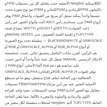
وPPM الأصلية. حيث يتعامل كل من تنسيقات Netpbm الكلاسيكية
مع نوع صورة محدد (PBM للثنائي وPGM للرمادي وPPM للملون)،
يوفر PAM تنسيقاً واحداً يمكنه تمثيل أي مزيج من القنوات وأعماق
البت وأنواع الصور عبر رأس ASCII مرن. يستخدم رأس PAM أزواج
مفتاح-قيمة: WIDTH وHEIGHT وDEPTH (عدد القنوات)
وMAXVAL (قيمة العينة القصوى، حتى 65535) وTUPLTYPE
(سلسلة تحدد نوع الصورة — BLACKANDWHITE أو GRAYSCALE
أو RGB أو GRAYSCALE_ALPHA أو RGB_ALPHA أو أنواع
مخصصة). بعد الرأس، تُخزن بيانات البكسل بتنسيق ثنائي، بحيث
تشغل كل عينة بايتاً واحداً أو اثنين حسب MAXVAL. الابتكار الرئيسي
لـ PAM على سابقيه هو دعم قناة ألفا الأصلي: أنواع
GRAYSCALE_ALPHA (قناتان) وRGB_ALPHA (4 قنوات) توفر
الشفافية دون الحاجة لملف قناع منفصل، وهو ما لم تستطع
تنسيقات PBM/PGM/PPM الأصلية التعبير عنه. من أبرز مزاياه
توحيد التنسيقات: تنفيذ واحد لقراءة PAM يتعامل مع الصور أحادية
اللون والرمادية والملونة والمعززة بالألفا، مما يلغي الحاجة
لمحللات منفصلة لكل متغير من Netpbm. آلية TUPLTYPE القابلة