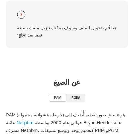
3
هيا قُم بتحويل الملف وسوف يمكنك تنزيل ملفك بصيغة
rgba فِيما بعد
عن الصيغ
PAM
RGBA
PAM (خريطة عشوائية محمولة) هو تنسيق صور نقطية أُضيف إلى
حوالي عام 2000 بواسطة Bryan Henderson،
Netpbm
عائلة
مشرف Netpbm، كتعميم يوحد ويوسع تنسيقات PBM وPGM