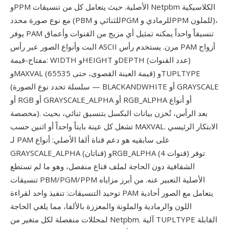
وPPM الأصلية. حيث يتعامل كل من تنسيقات Netpbm الكلاسيكية
مع نوع صورة محدد (PBM للثنائي وPGM للرمادي وPPM للملون)،
يوفر PAM تنسيقاً واحداً يمكنه تمثيل أي مزيج من القنوات وأعماق
البت وأنواع الصور عبر رأس ASCII مرن. يستخدم رأس PAM أزواج
مفتاح-قيمة: WIDTH وHEIGHT وDEPTH (عدد القنوات)
وMAXVAL (قيمة العينة القصوى، حتى 65535) وTUPLTYPE
(سلسلة تحدد نوع الصورة — BLACKANDWHITE أو GRAYSCALE
أو RGB أو GRAYSCALE_ALPHA أو RGB_ALPHA أو أنواع
مخصصة). بعد الرأس، تُخزن بيانات البكسل بتنسيق ثنائي، بحيث
تشغل كل عينة بايتاً واحداً أو اثنين حسب MAXVAL. الابتكار الرئيسي
لـ PAM على سابقيه هو دعم قناة ألفا الأصلي: أنواع
GRAYSCALE_ALPHA (قناتان) وRGB_ALPHA (4 قنوات) توفر
الشفافية دون الحاجة لملف قناع منفصل، وهو ما لم تستطع
تنسيقات PBM/PGM/PPM الأصلية التعبير عنه. من أبرز مزاياه
توحيد التنسيقات: تنفيذ واحد لقراءة PAM يتعامل مع الصور أحادية
اللون والرمادية والملونة والمعززة بالألفا، مما يلغي الحاجة
لمحللات منفصلة لكل متغير من Netpbm. آلية TUPLTYPE القابلة