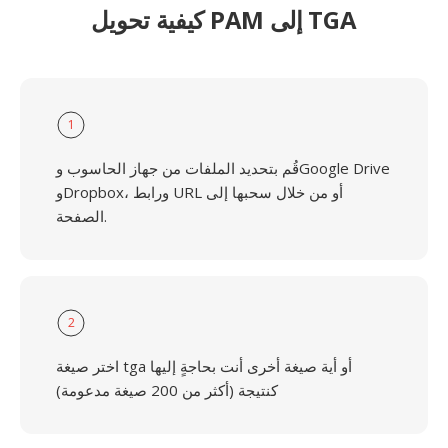
كيفية تحويل PAM إلى TGA
1
قُم بتحديد الملفات من جهاز الحاسوب وGoogle Drive
وDropbox، ورابط URL أو من خلال سحبها إلى
الصفحة.
2
اختر صيغة tga أو أية صيغة أخرى أنت بحاجةٍ إليها
كنتيجة (أكثر من 200 صيغة مدعومة)