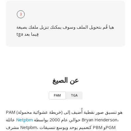
3
هيا قُم بتحويل الملف وسوف يمكنك تنزيل ملفك بصيغة
tga فِيما بعد
عن الصيغ
PAM
TGA
PAM (خريطة عشوائية محمولة) هو تنسيق صور نقطية أُضيف إلى
حوالي عام 2000 بواسطة Bryan Henderson،
Netpbm
عائلة
مشرف Netpbm، كتعميم يوحد ويوسع تنسيقات PBM وPGM