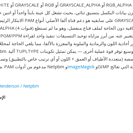
BLACKANDWHITE أو ALE
 أحادية اللون والرمادية والملونة والمعززة بالألفا، مما يلغي الحاجة لمح
صة (متعددة الأطياف أو العمق + اللون أو أي ترتيب خاص بالتطبيق) وتسم
وGIMP ومكتبات البرمجة التي تعالج
ImageMagick
مواصفة التنسيق. PAM مدعوم من أدوات Netpbm و
Henderson / Netpbm
الإص