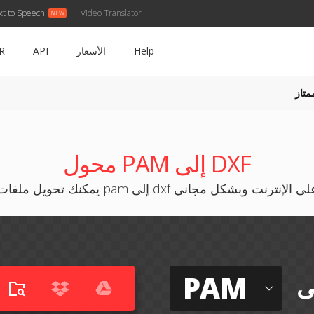
xt to Speech
Video Translator
Help
الأسعار
API
R
متاز
AM
محول PAM إلى DXF
كنك تحويل ملفات pam إلى dxf على الإنترنت وبشكل مجاني
PAM
ى