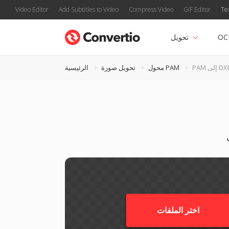
Video Editor
Add Subtitles to Video
Compress Video
GIF Editor
Te
OC
تحويل
P إلى DXF
محول PAM
تحويل صورة
الرئيسية
اختر الملفات