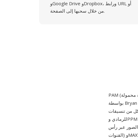
وGoogle Drive وDropbox، ورابط URL أو
من خلال سحبها إلى الصفحة.
بواسطة Bryan Henderson، مشرف Netpbm، كتعميم يوحد ويوسع تنسيقات PBM وPGM وPPM
ة مع نوع صورة محدد (PBM للثنائي وPGM
للرمادي وPPM للملون)، يوفر PAM تنسيقاً واحداً يمكنه تمثيل أي مزيج من القنوات وأعماق البت وأنواع
الصور عبر رأس ASCII مرن. يستخدم رأس PAM أزواج مفتاح-قيمة: WIDTH وHEIGHT وDEPTH (عدد
القنوات) وMAXVAL (قيمة العينة القصوى، حتى 65535) وTUPLTYPE (سلسلة تحدد نوع الصورة —