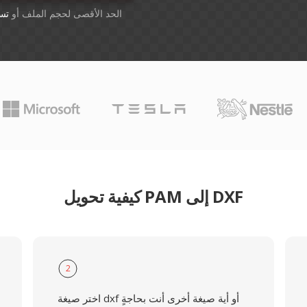
أسقِط الملفات هنا. 1 GB الحد الأقصى لحجم الملف أو
تس
كيفية تحويل PAM إلى DXF
2
اختر صيغة dxf أو أية صيغة أخرى أنت بحاجةٍ