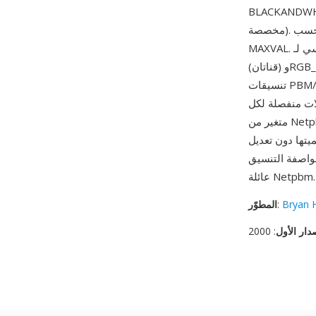
GRAYSC أو RGB أو GRAYSCALE_ALPHA أو RGB_ALPHA أو أنواع
مخصصة). بعد الرأس، تُخزن بيانات البكسل بتنسيق ثنائي، بحيث تشغل كل عينة بايتاً واحداً أو اثنين حسب
MAXVAL. الابتكار الرئيسي لـ PAM على سابقيه هو دعم قناة ألفا الأصلي: أنواع GRAYSCALE_ALPHA
(قناتان) وRGB_ALPHA (4 قنوات) توفر الشفافية دون الحاجة لملف قناع منفصل، وهو ما لم تستطع
تنسيقات PBM/PGM/PPM الأصلية التعبير عنه. من أبرز مزاياه توحيد التنسيقات: تنفيذ واحد لقراءة PAM
للات منفصلة لكل
متغير من Netpbm. آلية TUPLTYPE القابلة للتوسيع توفر قوة عملية أخرى — يمكن تمثيل تكوينات
يتها دون تعديل
عائلة Netpbm.
Bryan 
:
المطوّر
دار الأول
: 2000