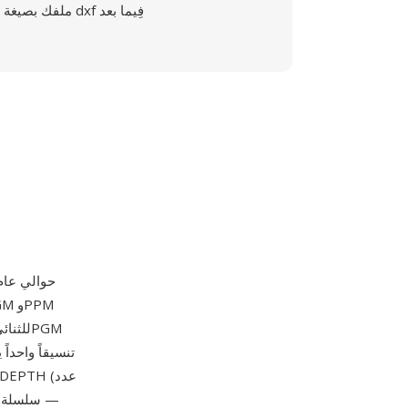
ملفك بصيغة dxf فِيما بعد