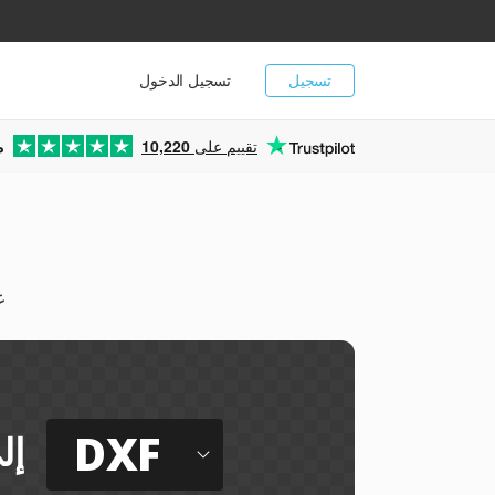
تسجيل
تسجيل الدخول
تقييم على
10,220
م
يم
DXF
إل