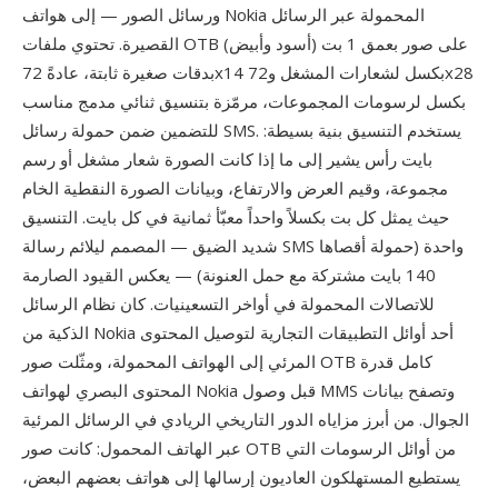
ورسائل الصور — إلى هواتف Nokia المحمولة عبر الرسائل
القصيرة. تحتوي ملفات OTB على صور بعمق 1 بت (أسود وأبيض)
بدقات صغيرة ثابتة، عادةً 72x14 بكسل لشعارات المشغل و72x28
بكسل لرسومات المجموعات، مرمّزة بتنسيق ثنائي مدمج مناسب
للتضمين ضمن حمولة رسائل SMS. يستخدم التنسيق بنية بسيطة:
بايت رأس يشير إلى ما إذا كانت الصورة شعار مشغل أو رسم
مجموعة، وقيم العرض والارتفاع، وبيانات الصورة النقطية الخام
حيث يمثل كل بت بكسلاً واحداً معبّأ ثمانية في كل بايت. التنسيق
شديد الضيق — المصمم ليلائم رسالة SMS واحدة (حمولة أقصاها
140 بايت مشتركة مع حمل العنونة) — يعكس القيود الصارمة
للاتصالات المحمولة في أواخر التسعينيات. كان نظام الرسائل
الذكية من Nokia أحد أوائل التطبيقات التجارية لتوصيل المحتوى
المرئي إلى الهواتف المحمولة، ومثّلت صور OTB كامل قدرة
المحتوى البصري لهواتف Nokia قبل وصول MMS وتصفح بيانات
الجوال. من أبرز مزاياه الدور التاريخي الريادي في الرسائل المرئية
عبر الهاتف المحمول: كانت صور OTB من أوائل الرسومات التي
يستطيع المستهلكون العاديون إرسالها إلى هواتف بعضهم البعض،