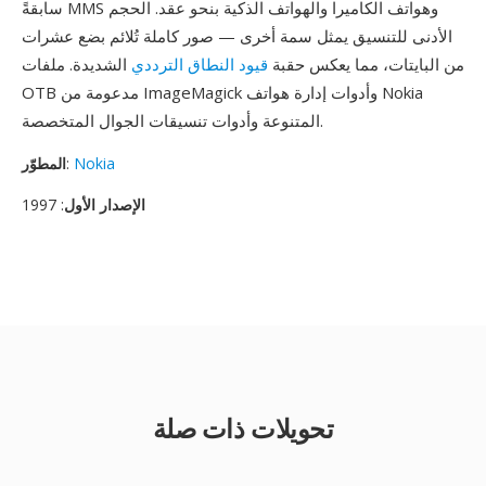
سابقةً MMS وهواتف الكاميرا والهواتف الذكية بنحو عقد. الحجم
الأدنى للتنسيق يمثل سمة أخرى — صور كاملة تُلائم بضع عشرات
من البايتات، مما يعكس حقبة
قيود النطاق الترددي
الشديدة. ملفات
OTB مدعومة من ImageMagick وأدوات إدارة هواتف Nokia
المتنوعة وأدوات تنسيقات الجوال المتخصصة.
Nokia
:
المطوّر
الإصدار الأول
: 1997
تحويلات ذات صلة