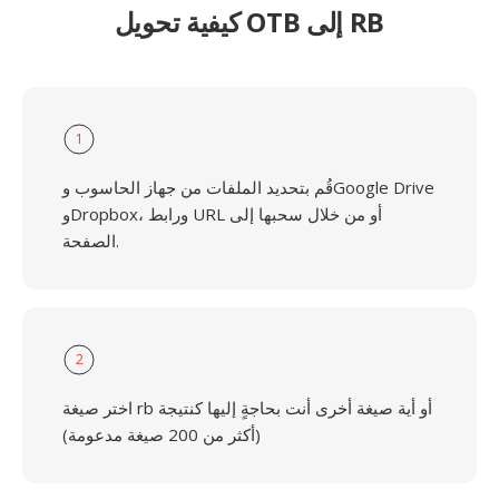
كيفية تحويل OTB إلى RB
1
قُم بتحديد الملفات من جهاز الحاسوب وGoogle Drive
وDropbox، ورابط URL أو من خلال سحبها إلى
الصفحة.
2
اختر صيغة rb أو أية صيغة أخرى أنت بحاجةٍ إليها كنتيجة
(أكثر من 200 صيغة مدعومة)