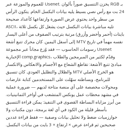
للعموم والموزعة عبر Usenet. يخزن التنسيق صوراً بألوان RGB بـ
24 بت مع رأس نصي بسيط يليه بيانات البكسل الخام. يتكون الرأس
من سطر واحد يحتوي عرض الصورة وارتفاعها كأعداد صحيحة
ASCII، تليه مباشرة بيانات البكسل حيث يشغل كل بكسل ثلاثة
بايتات (أحمر وأخضر وأزرق) مرتبة بترتيب الصفوف من أعلى اليسار
إلى أسفل اليمين. كان محرك تتبع أشعة MTV نفسه مهماً في تاريخ
رسومات الحاسوب — فقد وُزع مجاناً عبر مجموعة Usenet
الإخبارية comp.graphics، وقدّم لكثير من المبرمجين والطلاب
مبادئ تتبع الأشعة: تقاطع الشعاع مع الأجسام والانعكاس والانكسار
والظلال والتظليل العودي. كان تنسيق MTV هو الخرج الأصلي
للبرنامج، وبساطته سهّلت على المستخدمين كتابة عارضات
ومحولات مخصصة على أي منصة متاحة لديهم — ضرورة عملية
في مشهد محطات عمل يونكس المتشعب في أواخر الثمانينيات.
من أبرز مزاياه البساطة القصوى في التنفيذ: يمكن قراءة التنسيق
بأسطر قليلة من الكود في أي لغة برمجة، دون مكتبات ولا
خوارزميات ضغط ولا تحليل بيانات وصفية — فقط قراءة عددين
صحيحين ثم قراءة عرض × ارتفاع × 3 بايت من بيانات البكسل.