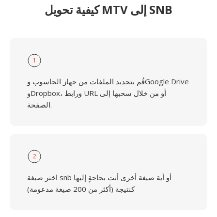
كيفية تحويل MTV إلى SNB
1
قُم بتحديد الملفات من جهاز الحاسوب وGoogle Drive
وDropbox، ورابط URL أو من خلال سحبها إلى
الصفحة.
2
اختر صيغة snb أو أية صيغة أخرى أنت بحاجةٍ إليها
كنتيجة (أكثر من 200 صيغة مدعومة)