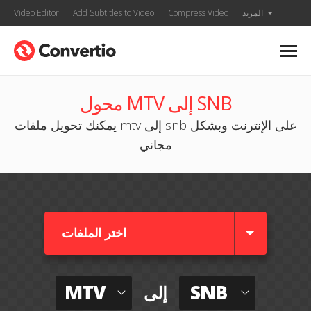
المزيد
Compress Video
Add Subtitles to Video
Video Editor
محول MTV إلى SNB
يمكنك تحويل ملفات mtv إلى snb على الإنترنت وبشكل
مجاني
اختر الملفات
MTV
SNB
إلى