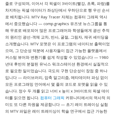
줄로 구성되며, 이어서 각 픽셀이 3바이트(빨강, 초록, 파랑)를
차지하는 픽셀 데이터가 좌상단에서 우하단으로 행 우선 순서
로 배치됩니다. MTV Ray Tracer 자체는 컴퓨터 그래픽 역사
에서 중요했습니다 — comp.graphics 유즈넷 뉴스그룹을 통
해 무료로 배포되어 많은 프로그래머와 학생들에게 광선 추적
의 원리인 광선-객체 교차, 반사, 굴절, 그림자, 재귀 셰이딩을
소개했습니다. MTV 포맷은 이 프로그램의 네이티브 출력이었
으며, 그 단순성 덕분에 사용자들이 접근 가능한 플랫폼에서
커스텀 뷰어와 변환기를 쉽게 작성할 수 있었습니다 — 1980
년대 후반의 분절된 유닉스 워크스테이션 환경에서 실질적으
로 필요한 일이었습니다. 극도의 구현 단순성이 장점 중 하나
입니다 — 라이브러리, 압축 알고리즘, 메타데이터 파싱 없이
모든 프로그래밍 언어에서 몇 줄의 코드로 포맷을 읽을 수 있
습니다. 정수 두 개를 읽고 너비 x 높이 x 3바이트의 픽셀 데이
터를 읽으면 됩니다.
컴퓨터 그래픽
커뮤니티에서의 역사적 의
미도 또 다른 차원을 제공합니다 — 초기 레이 트레이싱 실험
의 MTV 파일은 레이 트레이싱이 학술 연구에서 접근 가능한