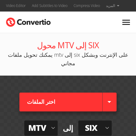
المزيد
Compress Video
Add Subtitles to Video
Video Editor
محول MTV إلى SIX
يمكنك تحويل ملفات mtv إلى six على الإنترنت وبشكل
مجاني
اختر الملفات
MTV
SIX
إلى