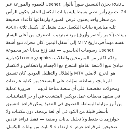
للعموم والموزعة عبر Usenet. يخزن التنسيق صوراً بألوان RGB بـ
24 بت مع رأس نصي بسيط يليه بيانات البكسل الخام. يتكون الرأس
من سطر واحد يحتوي عرض الصورة وارتفاعها كأعداد صحيحة
ASCII، تليه مباشرة بيانات البكسل حيث يشغل كل بكسل ثلاثة
بايتات (أحمر وأخضر وأزرق) مرتبة بترتيب الصفوف من أعلى اليسار
إلى أسفل اليمين. كان محرك تتبع أشعة MTV نفسه مهماً في تاريخ
رسومات الحاسوب — فقد وُزع مجاناً عبر مجموعة Usenet
الإخبارية comp.graphics، وقدّم لكثير من المبرمجين والطلاب
مبادئ تتبع الأشعة: تقاطع الشعاع مع الأجسام والانعكاس والانكسار
والظلال والتظليل العودي. كان تنسيق MTV هو الخرج الأصلي
للبرنامج، وبساطته سهّلت على المستخدمين كتابة عارضات
ومحولات مخصصة على أي منصة متاحة لديهم — ضرورة عملية
في مشهد محطات عمل يونكس المتشعب في أواخر الثمانينيات.
من أبرز مزاياه البساطة القصوى في التنفيذ: يمكن قراءة التنسيق
بأسطر قليلة من الكود في أي لغة برمجة، دون مكتبات ولا
خوارزميات ضغط ولا تحليل بيانات وصفية — فقط قراءة عددين
صحيحين ثم قراءة عرض × ارتفاع × 3 بايت من بيانات البكسل.