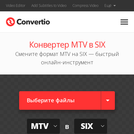
Video Editor
Add Subtitles to Video
Compress Video
Ещё
Конвертер MTV в SIX
Смените формат MTV на SIX — быстрый
онлайн-инструмент
Выберите файлы
MTV
SIX
в