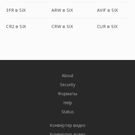
3FR в SIX
ARW в SIX
AVIF в SIX
CR2 в SIX
CRW в SIX
CUR в SIX
About
Security
Форматы
Help
Status
Конвертер видео
Конвертер аудио