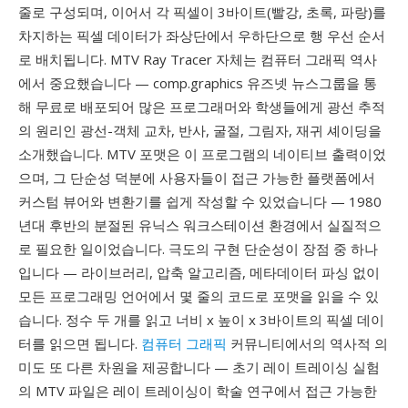
줄로 구성되며, 이어서 각 픽셀이 3바이트(빨강, 초록, 파랑)를
차지하는 픽셀 데이터가 좌상단에서 우하단으로 행 우선 순서
로 배치됩니다. MTV Ray Tracer 자체는 컴퓨터 그래픽 역사
에서 중요했습니다 — comp.graphics 유즈넷 뉴스그룹을 통
해 무료로 배포되어 많은 프로그래머와 학생들에게 광선 추적
의 원리인 광선-객체 교차, 반사, 굴절, 그림자, 재귀 셰이딩을
소개했습니다. MTV 포맷은 이 프로그램의 네이티브 출력이었
으며, 그 단순성 덕분에 사용자들이 접근 가능한 플랫폼에서
커스텀 뷰어와 변환기를 쉽게 작성할 수 있었습니다 — 1980
년대 후반의 분절된 유닉스 워크스테이션 환경에서 실질적으
로 필요한 일이었습니다. 극도의 구현 단순성이 장점 중 하나
입니다 — 라이브러리, 압축 알고리즘, 메타데이터 파싱 없이
모든 프로그래밍 언어에서 몇 줄의 코드로 포맷을 읽을 수 있
습니다. 정수 두 개를 읽고 너비 x 높이 x 3바이트의 픽셀 데이
터를 읽으면 됩니다.
컴퓨터 그래픽
커뮤니티에서의 역사적 의
미도 또 다른 차원을 제공합니다 — 초기 레이 트레이싱 실험
의 MTV 파일은 레이 트레이싱이 학술 연구에서 접근 가능한