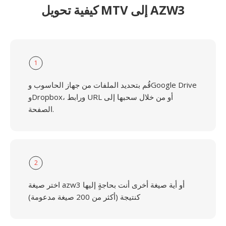
كيفية تحويل MTV إلى AZW3
1
قُم بتحديد الملفات من جهاز الحاسوب وGoogle Drive
وDropbox، ورابط URL أو من خلال سحبها إلى
الصفحة.
2
اختر صيغة azw3 أو أية صيغة أخرى أنت بحاجةٍ إليها
كنتيجة (أكثر من 200 صيغة مدعومة)