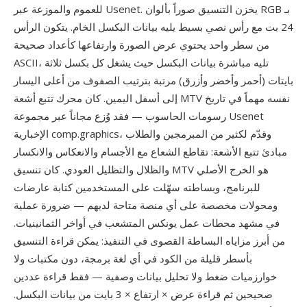
للعموم والموزعة عبر Usenet. يخزن التنسيق صوراً بألوان RGB بـ
24 بت مع رأس نصي بسيط يليه بيانات البكسل الخام. يتكون الرأس
من سطر واحد يحتوي عرض الصورة وارتفاعها كأعداد صحيحة
ASCII، تليه مباشرة بيانات البكسل حيث يشغل كل بكسل ثلاثة
بايتات (أحمر وأخضر وأزرق) مرتبة بترتيب الصفوف من أعلى اليسار
إلى أسفل اليمين. كان محرك تتبع أشعة MTV نفسه مهماً في تاريخ
رسومات الحاسوب — فقد وُزع مجاناً عبر مجموعة Usenet
الإخبارية comp.graphics، وقدّم لكثير من المبرمجين والطلاب
مبادئ تتبع الأشعة: تقاطع الشعاع مع الأجسام والانعكاس والانكسار
والظلال والتظليل العودي. كان تنسيق MTV هو الخرج الأصلي
للبرنامج، وبساطته سهّلت على المستخدمين كتابة عارضات
ومحولات مخصصة على أي منصة متاحة لديهم — ضرورة عملية
في مشهد محطات عمل يونكس المتشعب في أواخر الثمانينيات.
من أبرز مزاياه البساطة القصوى في التنفيذ: يمكن قراءة التنسيق
بأسطر قليلة من الكود في أي لغة برمجة، دون مكتبات ولا
خوارزميات ضغط ولا تحليل بيانات وصفية — فقط قراءة عددين
صحيحين ثم قراءة عرض × ارتفاع × 3 بايت من بيانات البكسل.