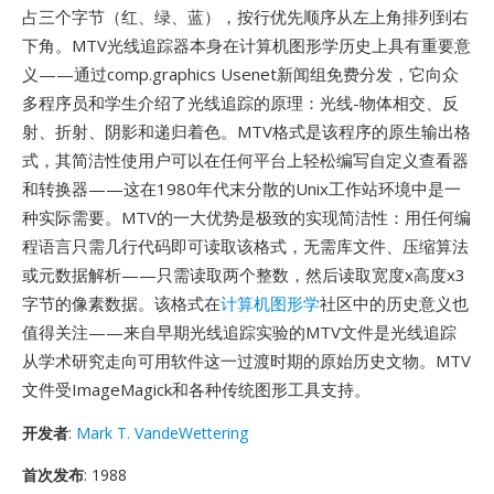
占三个字节（红、绿、蓝），按行优先顺序从左上角排列到右
下角。MTV光线追踪器本身在计算机图形学历史上具有重要意
义——通过comp.graphics Usenet新闻组免费分发，它向众
多程序员和学生介绍了光线追踪的原理：光线-物体相交、反
射、折射、阴影和递归着色。MTV格式是该程序的原生输出格
式，其简洁性使用户可以在任何平台上轻松编写自定义查看器
和转换器——这在1980年代末分散的Unix工作站环境中是一
种实际需要。MTV的一大优势是极致的实现简洁性：用任何编
程语言只需几行代码即可读取该格式，无需库文件、压缩算法
或元数据解析——只需读取两个整数，然后读取宽度x高度x3
字节的像素数据。该格式在
计算机图形学
社区中的历史意义也
值得关注——来自早期光线追踪实验的MTV文件是光线追踪
从学术研究走向可用软件这一过渡时期的原始历史文物。MTV
文件受ImageMagick和各种传统图形工具支持。
开发者
:
Mark T. VandeWettering
首次发布
: 1988