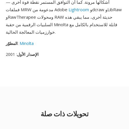
أشكالها مرونة. كما أن التوافق المستمر نقطة قوة أخرى —
وdcraw وLibRaw
Lightroom
فملفات MRW مدعومة من Adobe
وRawTherapee ومحولات RAW حديثة أخرى، مما يبقي هذه
السلبيات الرقمية من حقبة Minolta قابلة للاستخدام بالكامل مع
خوارزميات المعالجة الحالية.
Minolta
:
المطوّر
الإصدار الأول
: 2001
تحويلات ذات صلة