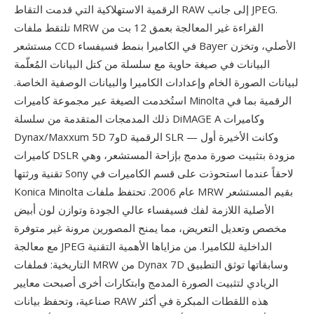
الرقمية الاستهلاكية التي قدمت التقاط RAW إلى جانب JPEG.
تلتقط ملفات MRW القراءة غير المعالجة بعمق 12 بت من
مستشعر CCD في الكاميرا بنمط فسيفساء Bayer الأصلي، وتخزن
البيانات في صيغة حاوية مع سلسلة من كتل البيانات المُعلّمة
لبيانات الصورة الخام وإعدادات الكاميرا والبيانات الوصفية الخاصة.
استُخدمت الصيغة عبر مجموعة كاميرات Minolta الرقمية بما في
ذلك المدمجات المتقدمة من سلسلة DiMAGE A وكاميرات
Dynax/Maxxum 5D و7D الرقمية SLR — وكانت الأخيرة أول
كاميرات DSLR مزودة بتثبيت صورة مدمج بإزاحة المستشعر، وهي
تقنية ورثتها Sony لاحقاً عندما استحوذت على قسم الكاميرات في
Konica Minolta عام 2006. تحتفظ ملفات MRW بقيم المستشعر
الأصلية اللازمة لفك فسيفساء عالي الجودة وتوازن لون أبيض
مخصص وتعديل التعريض، مما يمنح المصورين مرونة غير متوفرة
مع معالجة JPEG الداخلية للكاميرا. من مزاياها الأهمية التقنية
التاريخية: فملفات MRW من Dynax 7D وسابقاتها توثق التطبيق
الريادي لتثبيت الصورة المدمج وابتكارات أخرى أصبحت معايير
صناعية، وتحفظ بيانات RAW هذه اللقطات المبكرة في أكثر