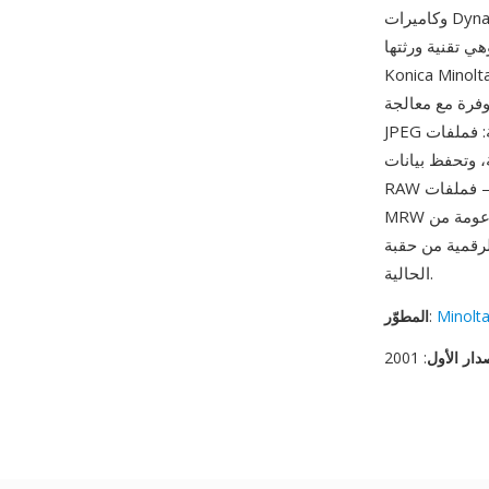
وكاميرات Dynax/Maxxum 5D و7D الرقمية SLR — وكانت الأخيرة أول كاميرات DSLR مزودة بتثبيت
 استحوذت على قسم الكاميرات في
Konica M عام 2006. تحتفظ ملفات MRW بقيم المستشعر الأصلية اللازمة لفك فسيفساء عالي
فرة مع معالجة
JPEG الداخلية للكاميرا. من مزاياها الأهمية التقنية التاريخية: فملفات MRW من Dynax 7D وسابقاتها
، وتحفظ بيانات
RAW هذه اللقطات المبكرة في أكثر أشكالها مرونة. كما أن التوافق المستمر نقطة قوة أخرى — فملفات
خدام بالكامل مع خوارزميات المعالجة
الحالية.
Minolt
:
المطوّر
دار الأول
: 2001