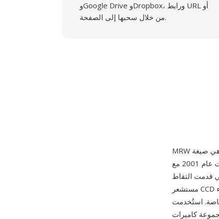
وGoogle Drive وDropbox، ورابط URL أو
من خلال سحبها إلى الصفحة.
المدمجة المتقدمة، طُرحت عام 2001 مع DiMAGE 7 — واحدة من أولى الكاميرات الرقمية الاستهلاكية
اط RAW إلى جانب JPEG. تلتقط ملفات MRW القراءة غير المعالجة بعمق 12 بت من
مستشعر CCD في الكاميرا بنمط فسيفساء Bayer الأصلي، وتخزن البيانات في صيغة حاوية مع سلسلة
لخاصة. استُخدمت
 بما في ذلك المدمجات المتقدمة من سلسلة DiMAGE A