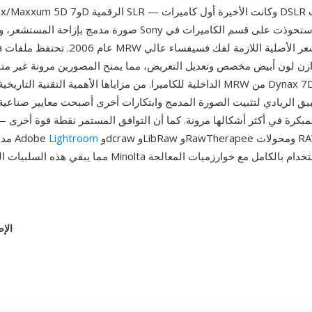
صورة مدمج بإزاحة المستشعر، وهي تقنية ورثتها Sony لاحقاً عندما
inolta
ازن لون أبيض مخصص وتعديل التعريض، مما يمنح المصورين مرونة غير متو
يق الريادي لتثبيت الصورة المدمج وابتكارات أخرى أصبحت معايير صناعية
وdcraw وLibRaw وRawTherapee ومحولات RAW حديثة أخرى،
Lightroom
MRW مدعومة من Adobe
مما يبقي هذه السلبيات الرقمية من حقبة Minolta قابلة للاست
a
الإص