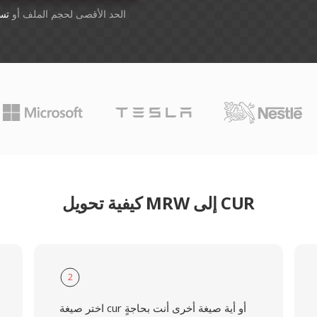
أسقِط الملفات هنا. 1 GB الحد الأقصى لحجم الملف أو
تس
كيفية تحويل MRW إلى CUR
2
اختر صيغة cur أو أية صيغة أخرى أنت بحاجةٍ