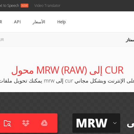
xt to Speech
Video Translator
Help
الأسعار
API
R
متاز
MRW إل
محول MRW (RAW) إلى CUR
كنك تحويل ملفات mrw إلى cur على الإنترنت وبشكل مجاني
MRW
ى