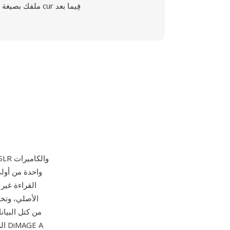
ملفك بصيغة cur فِيما بعد
من كتل البيان