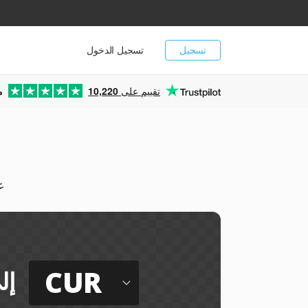
تسجيل
تسجيل الدخول
تقييم على
10,220
م
يم
CUR
إل