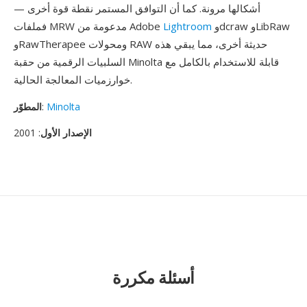
أشكالها مرونة. كما أن التوافق المستمر نقطة قوة أخرى —
وdcraw وLibRaw
Lightroom
فملفات MRW مدعومة من Adobe
وRawTherapee ومحولات RAW حديثة أخرى، مما يبقي هذه
السلبيات الرقمية من حقبة Minolta قابلة للاستخدام بالكامل مع
خوارزميات المعالجة الحالية.
Minolta
:
المطوّر
الإصدار الأول
: 2001
أسئلة مكررة