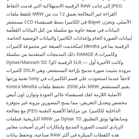
الرقمية الاستهلاكية التي قدمت التقاط RAW إلى جانب JPEG.
تلتقط ملفات MRW القراءة غير المعالجة بعمق 12 بت من
مستشعر CCD في الكاميرا بنمط فسيفساء Bayer الأصلي، وتخزن
البيانات في صيغة حاوية مع سلسلة من كتل البيانات المُعلّمة
لبيانات الصورة الخام وإعدادات الكاميرا والبيانات الوصفية الخاصة.
استُخدمت الصيغة عبر مجموعة كاميرات Minolta الرقمية بما في
ذلك المدمجات المتقدمة من سلسلة DiMAGE A وكاميرات
Dynax/Maxxum 5D و7D الرقمية SLR — وكانت الأخيرة أول
كاميرات DSLR مزودة بتثبيت صورة مدمج بإزاحة المستشعر، وهي
تقنية ورثتها Sony لاحقاً عندما استحوذت على قسم الكاميرات في
Konica Minolta عام 2006. تحتفظ ملفات MRW بقيم المستشعر
الأصلية اللازمة لفك فسيفساء عالي الجودة وتوازن لون أبيض
مخصص وتعديل التعريض، مما يمنح المصورين مرونة غير متوفرة
مع معالجة JPEG الداخلية للكاميرا. من مزاياها الأهمية التقنية
التاريخية: فملفات MRW من Dynax 7D وسابقاتها توثق التطبيق
الريادي لتثبيت الصورة المدمج وابتكارات أخرى أصبحت معايير
صناعية، وتحفظ بيانات RAW هذه اللقطات المبكرة في أكثر