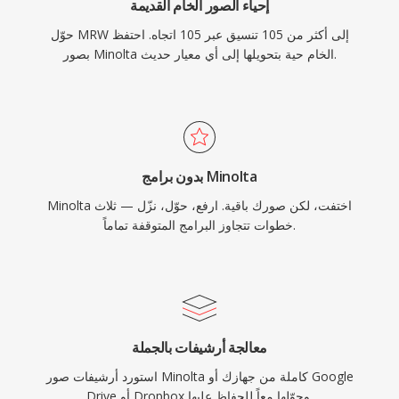
إحياء الصور الخام القديمة
حوّل MRW إلى أكثر من 105 تنسيق عبر 105 اتجاه. احتفظ
بصور Minolta الخام حية بتحويلها إلى أي معيار حديث.
بدون برامج Minolta
Minolta اختفت، لكن صورك باقية. ارفع، حوّل، نزّل — ثلاث
خطوات تتجاوز البرامج المتوقفة تماماً.
معالجة أرشيفات بالجملة
استورد أرشيفات صور Minolta كاملة من جهازك أو Google
Drive أو Dropbox وحوّلها معاً للحفاظ عليها.