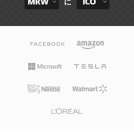
MRW
ICO
に