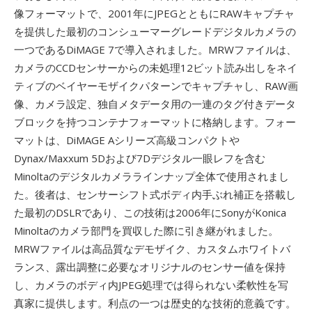
像フォーマットで、2001年にJPEGとともにRAWキャプチャ
を提供した最初のコンシューマーグレードデジタルカメラの
一つであるDiMAGE 7で導入されました。MRWファイルは、
カメラのCCDセンサーからの未処理12ビット読み出しをネイ
ティブのベイヤーモザイクパターンでキャプチャし、RAW画
像、カメラ設定、独自メタデータ用の一連のタグ付きデータ
ブロックを持つコンテナフォーマットに格納します。フォー
マットは、DiMAGE Aシリーズ高級コンパクトや
Dynax/Maxxum 5Dおよび7Dデジタル一眼レフを含む
Minoltaのデジタルカメララインナップ全体で使用されまし
た。後者は、センサーシフト式ボディ内手ぶれ補正を搭載し
た最初のDSLRであり、この技術は2006年にSonyがKonica
Minoltaのカメラ部門を買収した際に引き継がれました。
MRWファイルは高品質なデモザイク、カスタムホワイトバ
ランス、露出調整に必要なオリジナルのセンサー値を保持
し、カメラのボディ内JPEG処理では得られない柔軟性を写
真家に提供します。利点の一つは歴史的な技術的意義です。