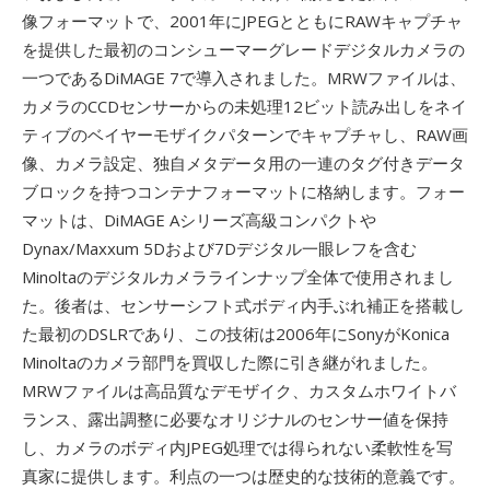
像フォーマットで、2001年にJPEGとともにRAWキャプチャ
を提供した最初のコンシューマーグレードデジタルカメラの
一つであるDiMAGE 7で導入されました。MRWファイルは、
カメラのCCDセンサーからの未処理12ビット読み出しをネイ
ティブのベイヤーモザイクパターンでキャプチャし、RAW画
像、カメラ設定、独自メタデータ用の一連のタグ付きデータ
ブロックを持つコンテナフォーマットに格納します。フォー
マットは、DiMAGE Aシリーズ高級コンパクトや
Dynax/Maxxum 5Dおよび7Dデジタル一眼レフを含む
Minoltaのデジタルカメララインナップ全体で使用されまし
た。後者は、センサーシフト式ボディ内手ぶれ補正を搭載し
た最初のDSLRであり、この技術は2006年にSonyがKonica
Minoltaのカメラ部門を買収した際に引き継がれました。
MRWファイルは高品質なデモザイク、カスタムホワイトバ
ランス、露出調整に必要なオリジナルのセンサー値を保持
し、カメラのボディ内JPEG処理では得られない柔軟性を写
真家に提供します。利点の一つは歴史的な技術的意義です。