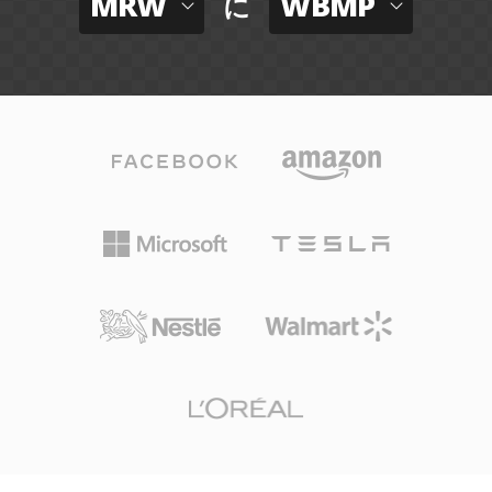
MRW
WBMP
に