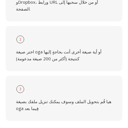
وDropbox، ورابط URL أو من خلال سحبها إلى
الصفحة.
2
اختر صيغة oga أو أية صيغة أخرى أنت بحاجةٍ إليها
كنتيجة (أكثر من 200 صيغة مدعومة)
3
هيا قُم بتحويل الملف وسوف يمكنك تنزيل ملفك بصيغة
oga فِيما بعد