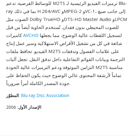
للوسائط القرصية. تدعم M2TS ترميزات الفيديو الرئيسية لـ Blu-
ray بما في ذلك H.264/AVC وMPEG-2 وVC-1، إلى جانب صيغ
الصوت مثل Dolby TrueHD وDTS-HD Master Audio وLPCM
للصوت المحيطي بدون فقدان. تُستخدم الحاوية أيضاً من قبل
لتسجيل اللقطات عالية الوضوح، مما يجعلها
AVCHD
كاميرات
شائعة في كل من تشغيل الأقراص الاستهلاكية وسير عمل إنتاج
الفيديو. تحافظ ملفات M2TS على علامات الفصول وتدفقات
الترجمة وبيانات القوائم التفاعلية داخل تدفق النقل. تجعل آليات
التزامن الموثوقة ودعم الترميزات عالية الجودة M2TS مناسبة
تماماً لأرشفة المحتوى عالي الوضوح حيث يكون الحفاظ على
جودة المصدر الكاملة أمراً ضرورياً.
Blu-ray Disc Association
:
المطوّر
الإصدار الأول
: 2006