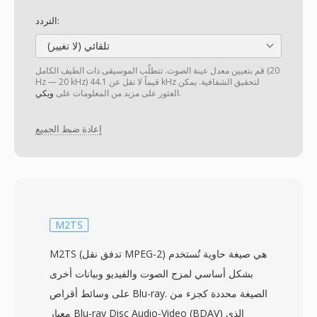
التردد:
تلقائي (لا تغيير)
قم بتعيين معدل عينة الصوت. تتطلّب الموسيقى ذات الطيف الكامل (20
Hz — 20 kHz) قيماً لا تقل عن 44.1 kHz لتحقيق الشفافية. يمكن
.
العثور على مزيد من المعلومات على
ويكي
إعادة ضبط الجميع
M2TS
M2TS (تدفق نقل MPEG-2) هي صيغة حاوية تُستخدم
بشكل أساسي لمزج الصوت والفيديو وبيانات أخرى
على وسائط أقراص Blu-ray. الصيغة محددة كجزء من
معيار Blu-ray Disc Audio-Video (BDAV) الذي