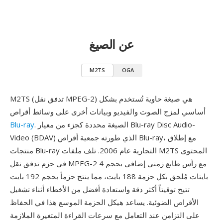
عن الصيغ
M2TS
OGA
M2TS (تدفق نقل MPEG-2) هي صيغة حاوية تُستخدم بشكل
أساسي لمزج الصوت والفيديو وبيانات أخرى على وسائط أقراص
. الصيغة محددة كجزء من معيار Blu-ray Disc Audio-
Blu-ray
Video (BDAV) الذي طورته جمعية أقراص Blu-ray، مع إطلاق
منتجات Blu-ray التجارية عام 2006. تلف ملفات M2TS المحتوى
في حزم تدفق نقل MPEG-2 مع رأس طابع زمني إضافي بحجم 4
بايتات مُلحق بكل حزمة 188 بايت، مما ينتج حزماً بحجم 192 بايت
تتيح توقيتاً أكثر دقة واستعادة أفضل من الأخطاء أثناء تشغيل
الأقراص الضوئية. يساعد هيكل الحزمة الموسع هذا في الحفاظ
على التزامن عند التعامل مع سرعات القراءة المتغيرة الملازمة