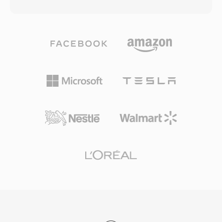
تعتمد على مرمّز بعينه، وتعمل كغلاف نقل يدعم
علامات الفصول وتدفقات الترجمة وبيانات القوائم
تدفقات منطقية متسلسلة وبحثاً مبنياً على الحبيبات.
التفاعلية داخل تدفق النقل. تجعل آليات التزامن
من فوائد OGA قابلية التشغيل المتبادل: التطبيقات
الموثوقة ودعم الترميزات عالية الجودة M2TS مناسبة
التي تواجه امتداد .oga يمكنها تحسين التشغيل للصوت
تماماً لأرشفة المحتوى عالي الوضوح حيث يكون
فقط دون فحص وجود مسارات فيديو، مما يؤدي إلى
الحفاظ على جودة المصدر الكاملة أمراً ضرورياً.
أوقات تحميل أسرع واستخدام ذاكرة أقل. نظراً لأن
حاوية Ogg ومرمّزاتها المرتبطة مفتوحة المصدر
وخالية من الرسوم بالكامل، يتجنب OGA تعقيدات
ترخيص براءات الاختراع التي تؤثر على التنسيقات
الخاصة. يدعم التنسيق البيانات الوصفية عبر تعليقات
Vorbis لوسم الفنان والألبوم ومعلومات المسار
بطريقة موحدة. يُشغَّل OGA أصلياً في Firefox
والمتصفحات القائمة على Chromium وVLC ومعظم
بيئات سطح مكتب Linux، مما يجعله خياراً عملياً
لتوزيع الصوت عبر الويب وسير عمل الأرشفة.