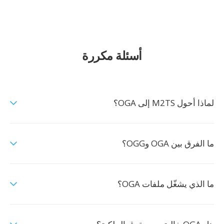
أسئلة مكررة
لماذا أحول M2TS إلى OGA؟
ما الفرق بين OGA وOGG؟
ما الذي يشغّل ملفات OGA؟