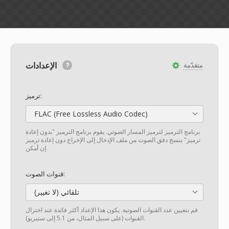
الإعدادات
متقدّمة
ترميز:
FLAC (Free Lossless Audio Codec)
برنامج الترميز لترميز المسار الصوتي. يقوم برنامج الترميز "بدون إعادة
ترميز" بنسخ دفق الصوت من ملف الإدخال إلى الإخراج دون إعادة ترميز
إن أمكن.
قنوات الصوت:
تلقائي (لا تغيير)
قم بتعيين عدد القنوات الصوتية. يكون هذا الإعداد أكثر فائدة عند اختزال
القنوات (على سبيل المثال، من 5.1 إلى ستيريو).