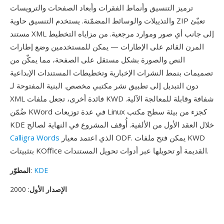
ترميز التنسيق وأنماط الفقرات وأبعاد الصفحات والترويسات
والتذييلات والوسائط المضمّنة. يستخدم التنسيق حاوية ZIP تعبّئ
مستند XML إلى جانب أي صور وموارد مرجعية. من مزاياه التخطيط
المرن القائم على الإطارات — يمكن للمستخدمين وضع إطارات
النص والصورة بشكل مستقل على الصفحة، مما يمكّن من
تصميمات بنمط النشرات الإخبارية وتخطيطات المستندات الإبداعية
دون التبديل إلى تطبيق نشر مكتبي مخصص. البنية المفتوحة لـ
XML فائدة أخرى، تجعل ملفات KWD شفافة وقابلة للمعالجة الآلية.
ضُمّن KWord في عدة توزيعات Linux كجزء من بيئة سطح مكتب
KDE خلال العقد الأول من الألفية. أُوقف المشروع في النهاية لصالح
الذي اعتمد معيار ODF. يمكن فتح ملفات KWD
Calligra Words
بتثبيتات KOffice القديمة أو تحويلها عبر أدوات تحويل المستندات.
KDE
:
المطوّر
الإصدار الأول
: 2000