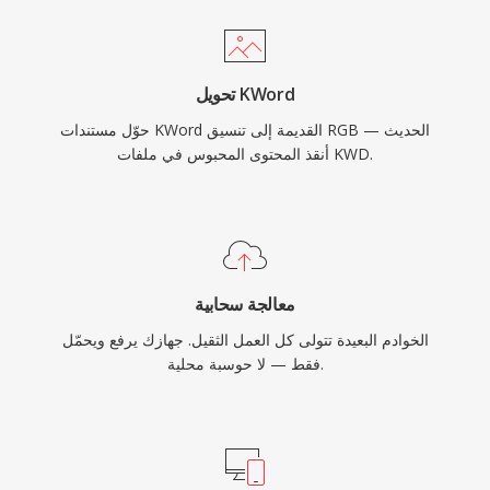
تحويل KWord
حوّل مستندات KWord القديمة إلى تنسيق RGB الحديث —
أنقذ المحتوى المحبوس في ملفات KWD.
معالجة سحابية
الخوادم البعيدة تتولى كل العمل الثقيل. جهازك يرفع ويحمّل
فقط — لا حوسبة محلية.