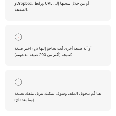
وDropbox، ورابط URL أو من خلال سحبها إلى
الصفحة.
2
اختر صيغة rgb أو أية صيغة أخرى أنت بحاجةٍ إليها
كنتيجة (أكثر من 200 صيغة مدعومة)
3
هيا قُم بتحويل الملف وسوف يمكنك تنزيل ملفك بصيغة
rgb فِيما بعد