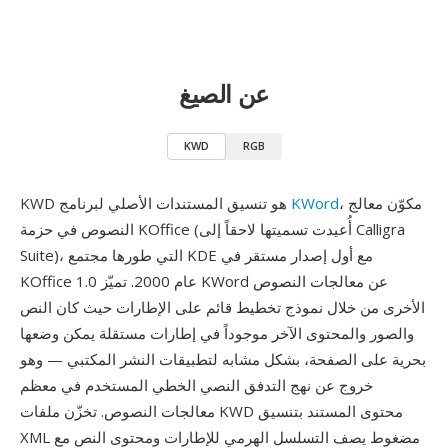
عن الصيغ
KWD
RGB
، مكوّن معالج
KWord
KWD هو تنسيق المستندات الأصلي لبرنامج
النصوص في حزمة KOffice (أُعيدت تسميتها لاحقاً إلى Calligra
Suite)، التي طورها مجتمع KDE مع أول إصدار مستقر في
KOffice 1.0 عام 2000. تميّز KWord عن معالجات النصوص
الأخرى من خلال نموذج تخطيط قائم على الإطارات حيث كان النص
والصور والمحتوى الآخر موجوداً في إطارات مستقلة يمكن وضعها
بحرية على الصفحة، بشكل مشابه لتطبيقات النشر المكتبي — وهو
خروج عن نهج التدفق النصي الخطي المستخدم في معظم
معالجات النصوص. تخزّن ملفات KWD محتوى المستند بتنسيق
XML مضغوط يصف التسلسل الهرمي للإطارات ومحتوى النص مع