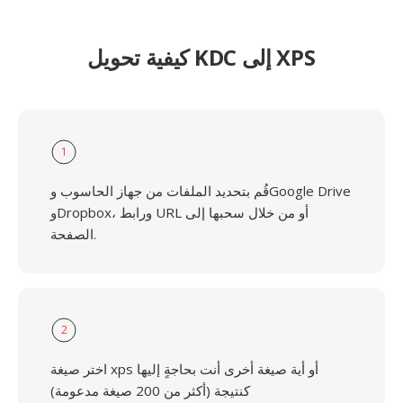
كيفية تحويل KDC إلى XPS
1
قُم بتحديد الملفات من جهاز الحاسوب وGoogle Drive
وDropbox، ورابط URL أو من خلال سحبها إلى
الصفحة.
2
اختر صيغة xps أو أية صيغة أخرى أنت بحاجةٍ إليها
كنتيجة (أكثر من 200 صيغة مدعومة)