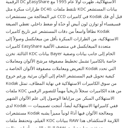
الرقمية DC وEasyShare الاستهلاكية، ظهرت أولاً عام 1995 مع
طرازات مبكرة مثل DC40. تلتقط ملفات KDC بيانات المستشعر
غير المعالجة من مستشعرات CCD في كاميرات Kodak قبل أي فك
فسيفساء أو توازن لون أبيض أو حدّة أو ضغط داخلي. تغطي الصيغة
نطاقاً واسعاً من دقات المستشعر عبر تاريخ كاميرات Kodak
الاستهلاكية، من الطرازات المبكرة بأقل من ميغابكسل وصولاً إلى
كاميرات EasyShare متعددة الميغابكسل في منتصف الألفية
الثالثة. تخزن KDC بيانات Bayer الخام إلى جانب بيانات وصفية
خاصة بالكاميرا تشمل تخطيط مصفوفة مرشح الألوان ومعاملات
التعريض ومعاملات مصفوفة الألوان الخاصة بـ Kodak التي تحدد
كيفية تحويل قيم المستشعر الخام إلى ألوان مرئية. ورغم خروج
Kodak من سوق الكاميرات الاستهلاكية في نهاية المطاف، تمثل
ملفات KDC من هذه الكاميرات سجلاً تاريخياً مهماً للتصوير الرقمي
الاستهلاكي المبكر. من مزاياها الوصول إلى علم الألوان الشهير
لدى Kodak — ففي كاميراتها الاستهلاكية أيضاً، أنتجت تصميمات
مستشعرات Kodak ومعالجة الألوان فيها أداءً لونياً مميزاً يشبه
الفيلم، وتحتفظ ملفات KDC ببيانات RAW اللازمة لاستكشاف هذا
الطابع اللوني بأدوات معالجة RAW حديثة تستطيع تطبيق