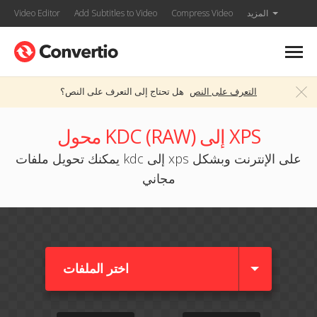
المزيد
Compress Video
Add Subtitles to Video
Video Editor
التعرف على النص
هل تحتاج إلى التعرف على النص؟
محول KDC (RAW) إلى XPS
يمكنك تحويل ملفات kdc إلى xps على الإنترنت وبشكل
مجاني
اختر الملفات