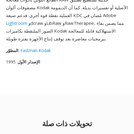
مصفوفات ألوان Kodak الأصلية أو تفسيرات بديلة. كما أن الديمومة
العملية نقطة قوة أخرى: فدعم صيغة KDC مُصان في Adobe
وdcraw وLibRaw وRawTherapee، مما يضمن بقاء
Lightroom
الصور الملتقطة بكاميرات Kodak الاستهلاكية قابلة للمعالجة
ببرمجيات معاصرة بعد توقف إنتاج الأجهزة بفترة طويلة.
Eastman Kodak
:
المطوّر
الإصدار الأول
: 1995
تحويلات ذات صلة