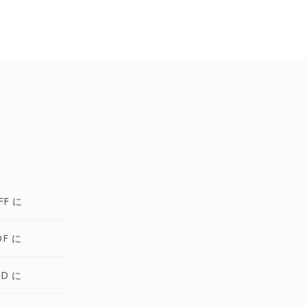
FF に
DF に
SD に