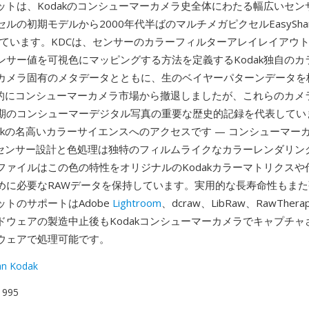
ットは、Kodakのコンシューマーカメラ史全体にわたる幅広いセン
ルの初期モデルから2000年代半ばのマルチメガピクセルEasySha
しています。KDCは、センサーのカラーフィルターアレイレイアウ
ンサー値を可視色にマッピングする方法を定義するKodak独自のカ
カメラ固有のメタデータとともに、生のベイヤーパターンデータを
最終的にコンシューマーカメラ市場から撤退しましたが、これらのカメ
期のコンシューマーデジタル写真の重要な歴史的記録を代表してい
dakの名高いカラーサイエンスへのアクセスです — コンシューマー
kのセンサー設計と色処理は独特のフィルムライクなカラーレンダリン
Cファイルはこの色の特性をオリジナルのKodakカラーマトリクス
めに必要なRAWデータを保持しています。実用的な長寿命性もま
ットのサポートはAdobe
Lightroom
、dcraw、LibRaw、RawThe
ドウェアの製造中止後もKodakコンシューマーカメラでキャプチャ
ウェアで処理可能です。
an Kodak
 1995