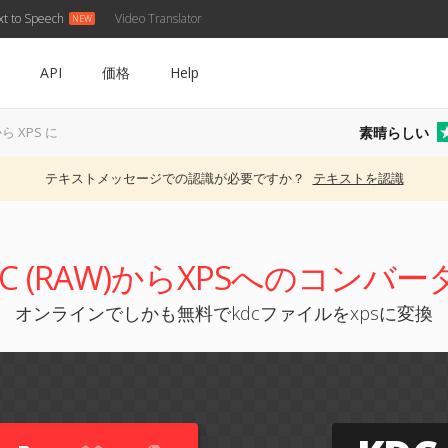
xt to Speech
Video Translator
API
価格
Help
素晴らしい
から XPS に
テキストメッセージでの認識が必要ですか？
テキストを認識
DC (RAW)からXPSへのコンバー
オンラインでしかも無料でkdcファイルをxpsに変換