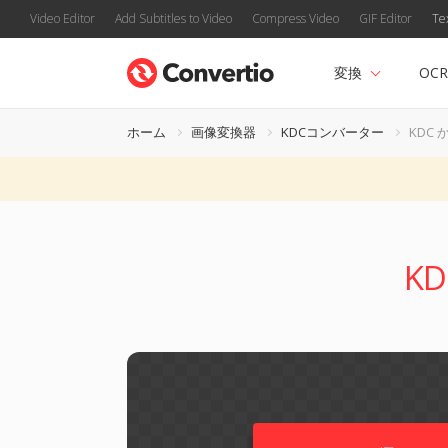
Video Editor
Add Subtitles to Video
Compress Video
GIF Editor
Te
変換
OCR
ホーム
画像変換器
KDCコンバーター
KDC 
K