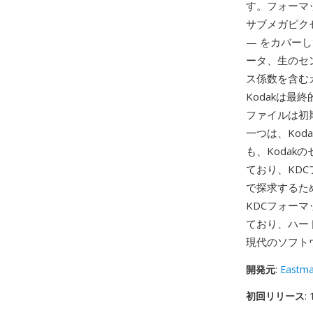
す。フォーマ
サブメガピクセ
— をカバー
ータ、生のセ
ス係数を含む
Kodakは
ファイルは初
一つは、Ko
も、Koda
ており、KD
で探求するた
KDCフォーマ
ており、ハー
現代のソフト
開発元
:
Eastm
初回リリース
: