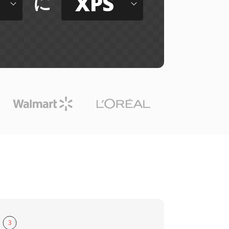
XPS
に
3