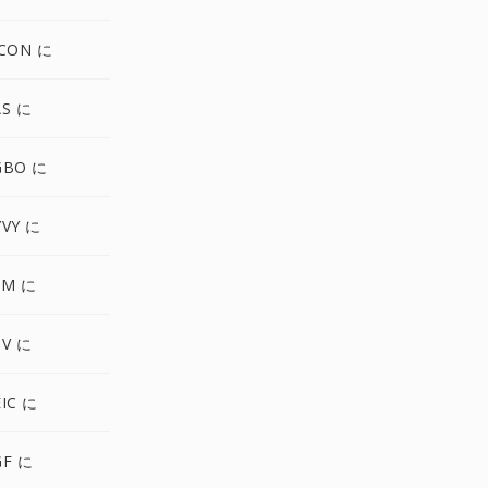
ICON に
AS に
GBO に
VY に
PM に
UV に
IC に
GF に