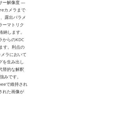
サー解像度 —
reカメラまで
ト、露出パラメ
ラーマトリク
格納します。
ラからのKDC
ます。利点の
カメラにおいて
グを生み出し
や代替的な解釈
た強みです。
rapeeで維持され
された画像が