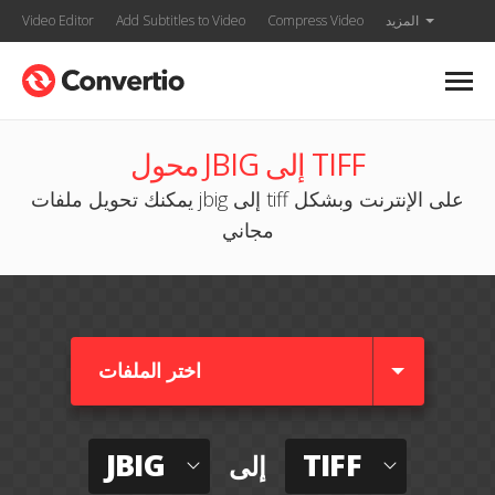
المزيد
Compress Video
Add Subtitles to Video
Video Editor
محول JBIG إلى TIFF
يمكنك تحويل ملفات jbig إلى tiff على الإنترنت وبشكل
مجاني
اختر الملفات
JBIG
TIFF
إلى