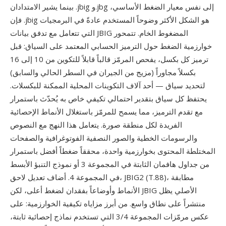
بينما يشير الامتدادان .jbig و.jbg إلى نفس معيار الضغط الأساسي،
فإن .jbig هو الشكل الأكثر وضوحاً المستخدم عادةً في البرمجيات
التي تتعامل مع تدفق بيانات JBIG المضغوط الخام. تتمحور
خوارزمية الضغط حول الترميز الحسابي المعتمد على السياق: قبل
ترميز كل بكسل، يفحص المرمّز قالباً قابلاً للتكوين من 10 إلى 16
بكسلاً مجاوراً (مزيج من الجيران في السطر الحالي والسابق)
لتحديد سياق — أحد آلاف التكوينات المحلية الممكنة للبكسلات.
يحتفظ كل سياق بتقدير احتمالي تكيفي خاص به يُحدّث باستمرار
مع تقدم الترميز، مما يسمح للمرمّز باستغلال الأنماط الإحصائية
الفريدة لكل منطقة صورة. يتعامل هذا النهج مع النصوص
والرسومات الخطية والصور النصفية الفوتوغرافية والصفحات
المختلطة المحتوى بخوارزمية واحدة، محققاً ضغطاً أفضل باستمرار
من جداول هافمان الثابتة في المجموعة 3 أو نموذج التنبؤ الأبسط
في المجموعة 4. أضاف تعديل لاحق، JBIG2 (T.88)، مطابقة
الأنماط وأوضاعاً بفقدان لضغط أعلى، لكن JBIG الأصلي يظل
منتشراً على نطاق واسع. من أبرز مزاياه تكيفية الخوارزمية: على
عكس مرمّزات المجموعة 3/4 التي تستخدم نماذج إحصائية ثابتة،