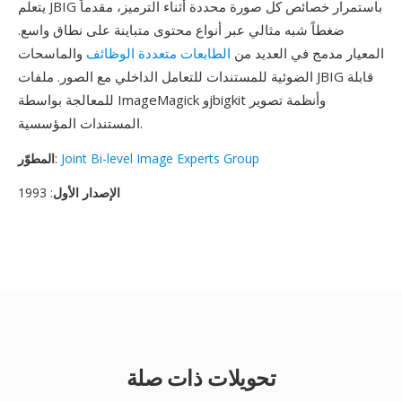
يتعلم JBIG باستمرار خصائص كل صورة محددة أثناء الترميز، مقدماً
ضغطاً شبه مثالي عبر أنواع محتوى متباينة على نطاق واسع.
المعيار مدمج في العديد من
الطابعات متعددة الوظائف
والماسحات
الضوئية للمستندات للتعامل الداخلي مع الصور. ملفات JBIG قابلة
للمعالجة بواسطة ImageMagick وjbigkit وأنظمة تصوير
المستندات المؤسسية.
Joint Bi-level Image Experts Group
:
المطوّر
الإصدار الأول
: 1993
تحويلات ذات صلة