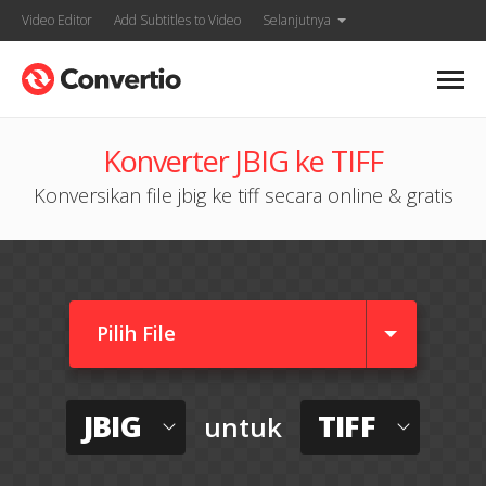
Video Editor
Add Subtitles to Video
Selanjutnya
Konverter JBIG ke TIFF
Konversikan file jbig ke tiff secara online & gratis
Pilih File
JBIG
TIFF
untuk