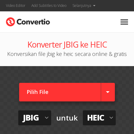
Video Editor
Add Subtitles to Video
Selanjutnya
Konverter JBIG ke HEIC
Konversikan file jbig ke heic secara online & gratis
Pilih File
JBIG
HEIC
untuk