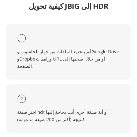
كيفية تحويل JBIG إلى HDR
1
قُم بتحديد الملفات من جهاز الحاسوب وGoogle Drive
وDropbox، ورابط URL أو من خلال سحبها إلى
الصفحة.
2
اختر صيغة hdr أو أية صيغة أخرى أنت بحاجةٍ إليها
كنتيجة (أكثر من 200 صيغة مدعومة)