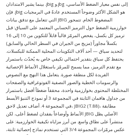
بينما يشير الامتدادان .jbig و.jbg إلى نفس معيار الضغط الأساسي،
فإن .jbig هو الشكل الأكثر وضوحاً المستخدم عادةً في البرمجيات
التي تتعامل مع تدفق بيانات JBIG المضغوط الخام. تتمحور
خوارزمية الضغط حول الترميز الحسابي المعتمد على السياق: قبل
ترميز كل بكسل، يفحص المرمّز قالباً قابلاً للتكوين من 10 إلى 16
بكسلاً مجاوراً (مزيج من الجيران في السطر الحالي والسابق)
لتحديد سياق — أحد آلاف التكوينات المحلية الممكنة للبكسلات.
يحتفظ كل سياق بتقدير احتمالي تكيفي خاص به يُحدّث باستمرار
مع تقدم الترميز، مما يسمح للمرمّز باستغلال الأنماط الإحصائية
الفريدة لكل منطقة صورة. يتعامل هذا النهج مع النصوص
والرسومات الخطية والصور النصفية الفوتوغرافية والصفحات
المختلطة المحتوى بخوارزمية واحدة، محققاً ضغطاً أفضل باستمرار
من جداول هافمان الثابتة في المجموعة 3 أو نموذج التنبؤ الأبسط
في المجموعة 4. أضاف تعديل لاحق، JBIG2 (T.88)، مطابقة
الأنماط وأوضاعاً بفقدان لضغط أعلى، لكن JBIG الأصلي يظل
منتشراً على نطاق واسع. من أبرز مزاياه تكيفية الخوارزمية: على
عكس مرمّزات المجموعة 3/4 التي تستخدم نماذج إحصائية ثابتة،