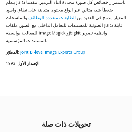
يتعلم JBIG باستمرار خصائص كل صورة محددة أثناء الترميز، مقدماً
ضغطاً شبه مثالي عبر أنواع محتوى متباينة على نطاق واسع.
المعيار مدمج في العديد من
الطابعات متعددة الوظائف
والماسحات
الضوئية للمستندات للتعامل الداخلي مع الصور. ملفات JBIG قابلة
للمعالجة بواسطة ImageMagick وjbigkit وأنظمة تصوير
المستندات المؤسسية.
Joint Bi-level Image Experts Group
:
المطوّر
الإصدار الأول
: 1993
تحويلات ذات صلة