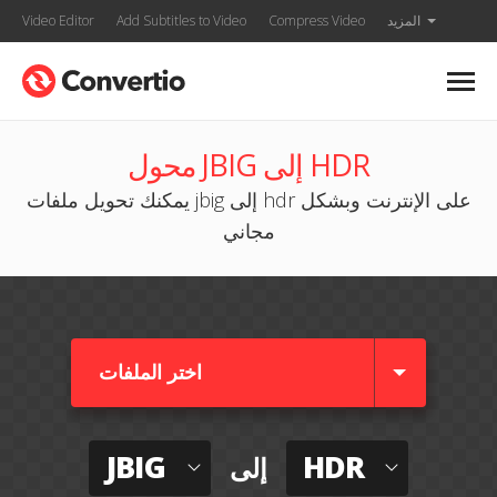
المزيد
Compress Video
Add Subtitles to Video
Video Editor
محول JBIG إلى HDR
يمكنك تحويل ملفات jbig إلى hdr على الإنترنت وبشكل
مجاني
اختر الملفات
JBIG
HDR
إلى