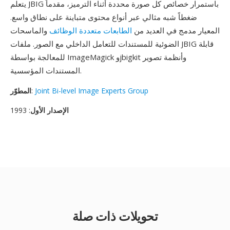
يتعلم JBIG باستمرار خصائص كل صورة محددة أثناء الترميز، مقدماً
ضغطاً شبه مثالي عبر أنواع محتوى متباينة على نطاق واسع.
المعيار مدمج في العديد من
الطابعات متعددة الوظائف
والماسحات
الضوئية للمستندات للتعامل الداخلي مع الصور. ملفات JBIG قابلة
للمعالجة بواسطة ImageMagick وjbigkit وأنظمة تصوير
المستندات المؤسسية.
Joint Bi-level Image Experts Group
:
المطوّر
الإصدار الأول
: 1993
تحويلات ذات صلة