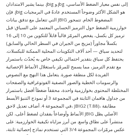
بينما يشير الامتدادان .jbig و.jbg إلى نفس معيار الضغط الأساسي،
فإن .jbig هو الشكل الأكثر وضوحاً المستخدم عادةً في البرمجيات
التي تتعامل مع تدفق بيانات JBIG المضغوط الخام. تتمحور
خوارزمية الضغط حول الترميز الحسابي المعتمد على السياق: قبل
ترميز كل بكسل، يفحص المرمّز قالباً قابلاً للتكوين من 10 إلى 16
بكسلاً مجاوراً (مزيج من الجيران في السطر الحالي والسابق)
لتحديد سياق — أحد آلاف التكوينات المحلية الممكنة للبكسلات.
يحتفظ كل سياق بتقدير احتمالي تكيفي خاص به يُحدّث باستمرار
مع تقدم الترميز، مما يسمح للمرمّز باستغلال الأنماط الإحصائية
الفريدة لكل منطقة صورة. يتعامل هذا النهج مع النصوص
والرسومات الخطية والصور النصفية الفوتوغرافية والصفحات
المختلطة المحتوى بخوارزمية واحدة، محققاً ضغطاً أفضل باستمرار
من جداول هافمان الثابتة في المجموعة 3 أو نموذج التنبؤ الأبسط
في المجموعة 4. أضاف تعديل لاحق، JBIG2 (T.88)، مطابقة
الأنماط وأوضاعاً بفقدان لضغط أعلى، لكن JBIG الأصلي يظل
منتشراً على نطاق واسع. من أبرز مزاياه تكيفية الخوارزمية: على
عكس مرمّزات المجموعة 3/4 التي تستخدم نماذج إحصائية ثابتة،