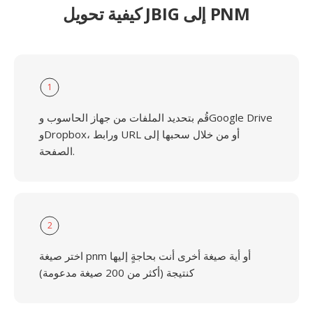
كيفية تحويل JBIG إلى PNM
1
قُم بتحديد الملفات من جهاز الحاسوب وGoogle Drive
وDropbox، ورابط URL أو من خلال سحبها إلى
الصفحة.
2
اختر صيغة pnm أو أية صيغة أخرى أنت بحاجةٍ إليها
كنتيجة (أكثر من 200 صيغة مدعومة)