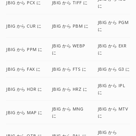
JBIG から PCX に
JBIG から TIFF に
に
JBIG から PGM
JBIG から CUR に
JBIG から PBM に
に
JBIG から WEBP
JBIG から EXR
JBIG から PPM に
に
に
JBIG から FAX に
JBIG から FTS に
JBIG から G3 に
JBIG から IPL
JBIG から HDR に
JBIG から HRZ に
に
JBIG から MNG
JBIG から MTV
JBIG から MAP に
に
に
JBIG から
JBIG から OTB に
JBIG から PAL に