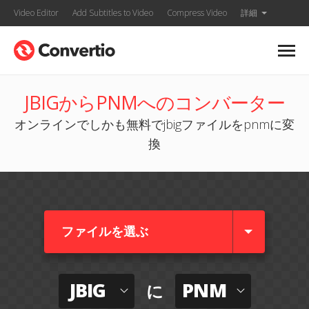
Video Editor
Add Subtitles to Video
Compress Video
詳細
JBIGからPNMへのコンバーター
オンラインでしかも無料でjbigファイルをpnmに変
換
ファイルを選ぶ
JBIG
PNM
に