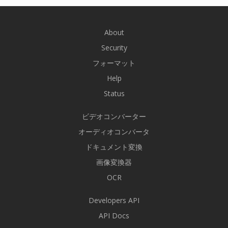
About
Security
フォーマット
Help
Status
ビデオコンバーター
オーディオコンバータ
ドキュメント変換
画像変換器
OCR
Developers API
API Docs