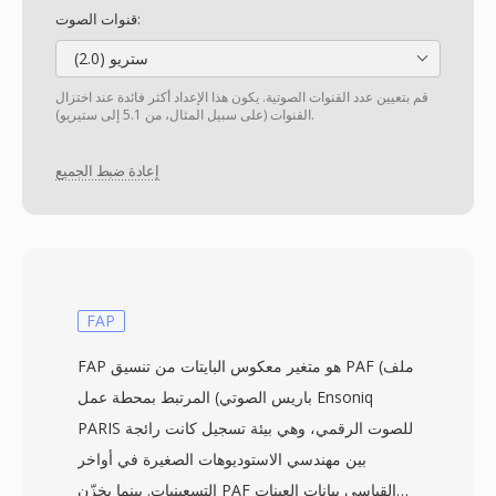
قنوات الصوت:
ستريو (2.0)
قم بتعيين عدد القنوات الصوتية. يكون هذا الإعداد أكثر فائدة عند اختزال
القنوات (على سبيل المثال، من 5.1 إلى ستيريو).
إعادة ضبط الجميع
FAP
FAP هو متغير معكوس البايتات من تنسيق PAF (ملف
باريس الصوتي) المرتبط بمحطة عمل Ensoniq
PARIS للصوت الرقمي، وهي بيئة تسجيل كانت رائجة
بين مهندسي الاستوديوهات الصغيرة في أواخر
التسعينيات. بينما يخزّن PAF القياسي بيانات العينات