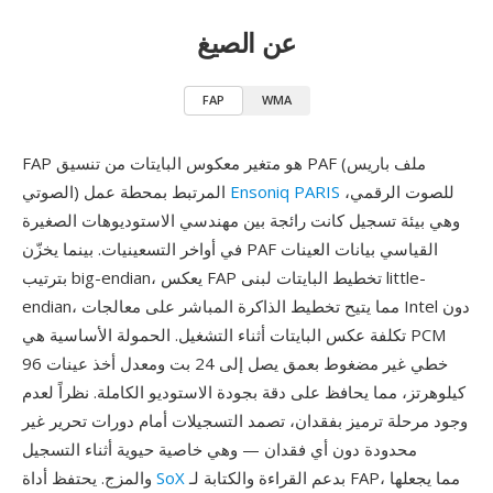
عن الصيغ
FAP
WMA
FAP هو متغير معكوس البايتات من تنسيق PAF (ملف باريس
للصوت الرقمي،
Ensoniq PARIS
الصوتي) المرتبط بمحطة عمل
وهي بيئة تسجيل كانت رائجة بين مهندسي الاستوديوهات الصغيرة
في أواخر التسعينيات. بينما يخزّن PAF القياسي بيانات العينات
بترتيب big-endian، يعكس FAP تخطيط البايتات لبنى little-
endian، مما يتيح تخطيط الذاكرة المباشر على معالجات Intel دون
تكلفة عكس البايتات أثناء التشغيل. الحمولة الأساسية هي PCM
خطي غير مضغوط بعمق يصل إلى 24 بت ومعدل أخذ عينات 96
كيلوهرتز، مما يحافظ على دقة بجودة الاستوديو الكاملة. نظراً لعدم
وجود مرحلة ترميز بفقدان، تصمد التسجيلات أمام دورات تحرير غير
محدودة دون أي فقدان — وهي خاصية حيوية أثناء التسجيل
بدعم القراءة والكتابة لـ FAP، مما يجعلها
SoX
والمزج. يحتفظ أداة