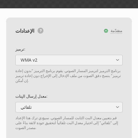
الإعدادات
متقدّمة
ترميز:
WMA v2
برنامج الترميز لترميز المسار الصوتي. يقوم برنامج الترميز "بدون إعادة
ترميز" بنسخ دفق الصوت من ملف الإدخال إلى الإخراج دون إعادة ترميز
إن أمكن.
معدل إرسال البِتات:
تلقائي
قم بتعيين معدل البت الثابت للمسار الصوتي. سيؤدي ترك هذا الإعداد
إلى "تلقائي" إلى اختيار معدل البت تلقائياً لتحقيق جودة لائقة بناءً على
مصدر الصوت.