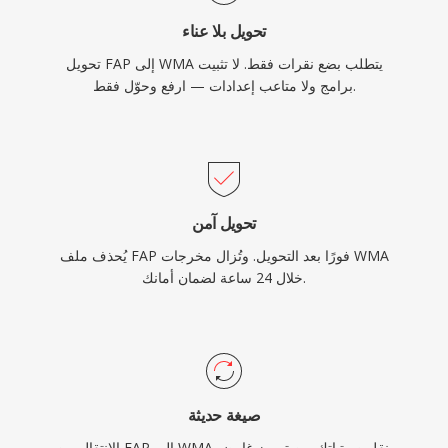
محله إلى حد كبير في البث والاستخدام المحمول.
تحويل بلا عناء
تحويل FAP إلى WMA يتطلب بضع نقرات فقط. لا تثبيت
برامج ولا متاعب إعدادات — ارفع وحوّل فقط.
تحويل آمن
يُحذف ملف FAP فورًا بعد التحويل. وتُزال مخرجات WMA
خلال 24 ساعة لضمان أمانك.
صيغة حديثة
الانتقال من FAP إلى WMA ينقل صوتياتك من ترميز غامض