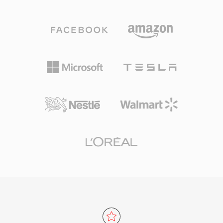
مماثلة. توسّعت عائلة المرمّزات لتشمل WMA
المباشر مع أدوات PCM الخام.
Professional للصوت المحيطي وعالي الدقة، وWMA
Lossless لضغط الأرشفة بدون فقدان، وWMA Voice
المحسّن للمحتوى الكلامي بمعدلات بت منخفضة جداً.
منح التكامل العميق مع Windows وWindows Media
Player ومنظومة Zune لـ WMA ميزة توزيع قوية
طوال العقد الأول من الألفية، كما جعل دعم إدارة
الحقوق الرقمية (DRM) منه جاذباً لمتاجر الموسيقى
عبر الإنترنت في تلك الحقبة. يتولى Windows الترميز
وفك الترميز أصلياً دون الحاجة لبرامج خارجية
للتشغيل على أي جهاز Windows. تحسّن الدعم عبر
المنصات من خلال مكتبات مثل FFmpeg
وGStreamer، رغم أن WMA يبقى أقل توافقاً عالمياً
من MP3 أو AAC على الأجهزة غير التابعة لـ
Microsoft. لا يزال التنسيق يظهر في مكتبات
الوسائط القديمة، رغم أن المرمّزات الأحدث حلّت