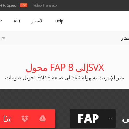
xt to Speech
Video Translator
Help
الأسعار
API
R
متاز
FAP إلى X
محول FAP إلى 8SVX
تحويل صوتيات FAP إلى صيغة 8SVX عبر الإنترنت بسهولة
FAP
ى