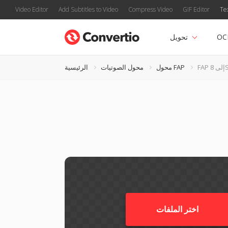
Video Editor
Add Subtitles to Video
Compress Video
GIF Editor
Te
OC
تحويل
8SV
محول FAP
محول الصوتيات
الرئيسية
اختر الملفات