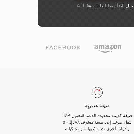
جيل
صيغة عصرية
FAP صيغة قديمة محدودة الدعم. التحويل
إلى 8SVX ينقل صوتك إلى صيغة معترف
بها من محاكيات Amiga وأدوات أخرى