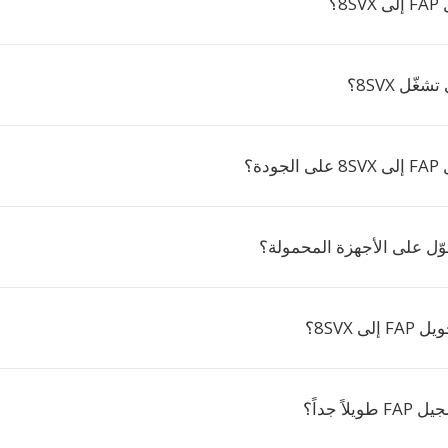
8؟
غّل 8SVX؟
دة؟
ّل على الأجهزة المحمولة؟
ى 8SVX؟
لاً جداً؟