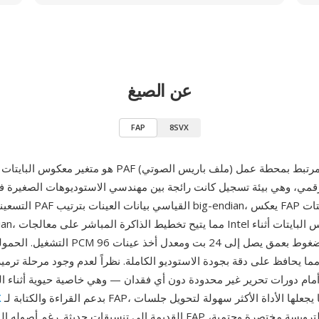
عن الصيغ
FAP
8SVX
التسعينيات. بينما يخزّن PAF ال
التشغيل. الحمولة الأساسية هي PCM خطي غير م
مما يحافظ على دقة بجودة الاستوديو الكاملة. نظراً لعدم وجود مرحلة ترمي
مام دورات تحرير غير محدودة دون أي فقدان — وهي خاصية حيوية أثناء ا
بدعم القراءة والكتابة لـ FAP، مما يجعلها الأداة الأكثر سهولة لتحويل جلسات PARIS
X
القديمة إلى تنسيقات حديثة. رغم أصوله المتخصصة، يُظهر FAP هندسة متينة