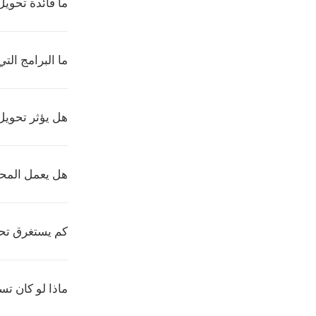
ما فائدة تحويل FAP إلى SVX
ما البرامج التي تش
هل يؤثر تحويل FAP إلى 8SVX على الجو
هل يعمل المحو
كم يستغرق تحويل FAP إل
ماذا لو كان تسجيل FAP طوي