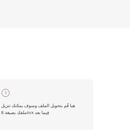
3
هيا قُم بتحويل الملف وسوف يمكنك تنزيل
ملفك بصيغة 8svx فِيما بعد