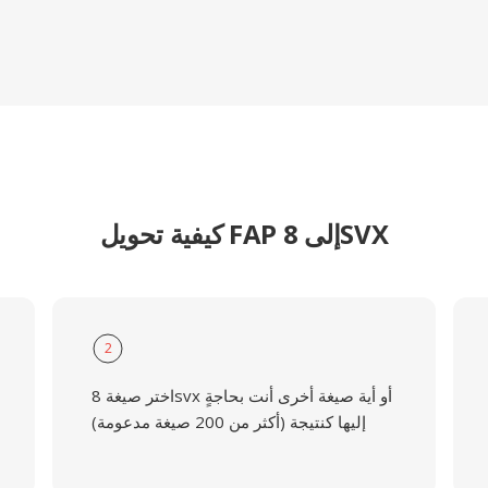
كيفية تحويل FAP إلى 8SVX
2
اختر صيغة 8svx أو أية صيغة أخرى أنت بحاجةٍ
إليها كنتيجة (أكثر من 200 صيغة مدعومة)