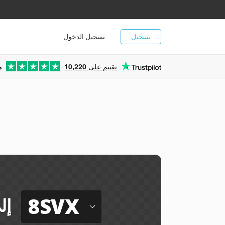
تسجيل
تسجيل الدخول
تقييم على
10,220
م
8SVX
إل