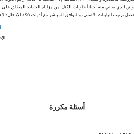
وض الذي يعاني منه أحياناً حاويات الكتل. من مزاياه الحفاظ المطلق عل
q
الإص
أسئلة مكررة