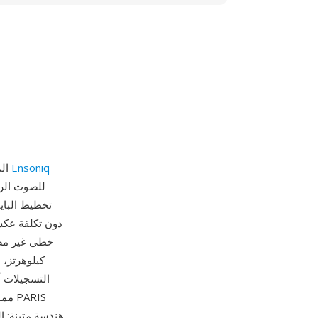
Ensoniq
FAP هو متغير معكوس البايتات من تنسيق PAF (ملف باريس الصوتي) المرتبط بمحطة عمل
كيلوهرتز، 
التسجيلات أ