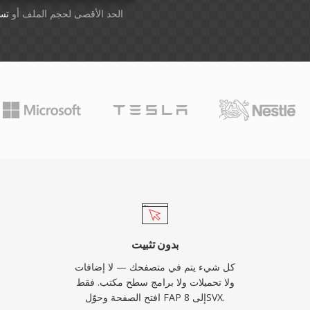
أسقِط الملفات هنا. 1 GB الحد الأقصى لحجم الملف أو
تس
بدون تثبيت
كل شيء يتم في متصفحك — لا إضافات
ولا تحميلات ولا برامج سطح مكتب. فقط
افتح الصفحة وحوّل FAP إلى 8SVX.