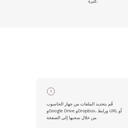
كثيرة.
1
قُم بتحديد الملفات من جهاز الحاسوب
وGoogle Drive وDropbox، ورابط URL أو
من خلال سحبها إلى الصفحة.