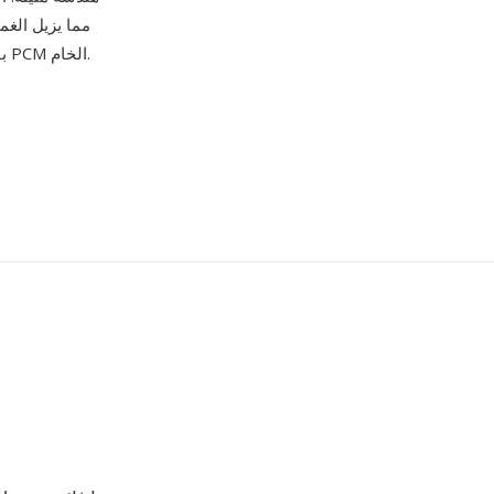
مما يزيل الغم
الإدخال/الإخراج على أجهزة x86 بفضل ترتيب البايتات الأصلي، والتوافق المباشر مع أدوات PCM الخام.