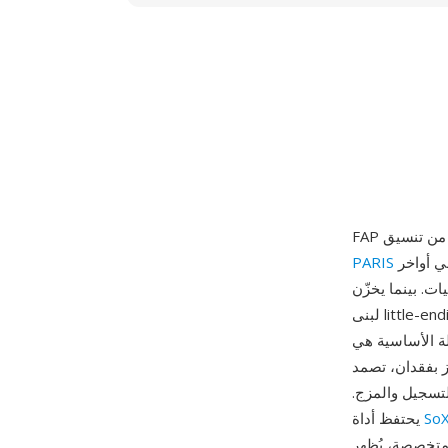
للصوت الرقمي، وهي بيئة تسجيل كانت رائجة بين مهندسي الاستوديوهات الصغيرة في أواخر
PARIS
قياسي بيانات العينات بترتيب big-endian، يعكس FAP تخطيط البايتات
لبنى little-endian، مما يتيح تخطيط الذاكرة المباشر على معالجات Intel دون تكلفة عكس البايتات أثناء
ضغوط بعمق يصل إلى 24 بت ومعدل أخذ عينات 96
ز بفقدان، تصمد
لتسجيل والمزج.
So
يحتفظ أداة
: الترويسة مختصرة وحتمية،