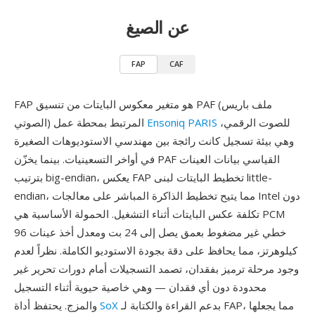
عن الصيغ
FAP
CAF
FAP هو متغير معكوس البايتات من تنسيق PAF (ملف باريس
للصوت الرقمي،
Ensoniq PARIS
الصوتي) المرتبط بمحطة عمل
وهي بيئة تسجيل كانت رائجة بين مهندسي الاستوديوهات الصغيرة
في أواخر التسعينيات. بينما يخزّن PAF القياسي بيانات العينات
بترتيب big-endian، يعكس FAP تخطيط البايتات لبنى little-
endian، مما يتيح تخطيط الذاكرة المباشر على معالجات Intel دون
تكلفة عكس البايتات أثناء التشغيل. الحمولة الأساسية هي PCM
خطي غير مضغوط بعمق يصل إلى 24 بت ومعدل أخذ عينات 96
كيلوهرتز، مما يحافظ على دقة بجودة الاستوديو الكاملة. نظراً لعدم
وجود مرحلة ترميز بفقدان، تصمد التسجيلات أمام دورات تحرير غير
محدودة دون أي فقدان — وهي خاصية حيوية أثناء التسجيل
بدعم القراءة والكتابة لـ FAP، مما يجعلها
SoX
والمزج. يحتفظ أداة