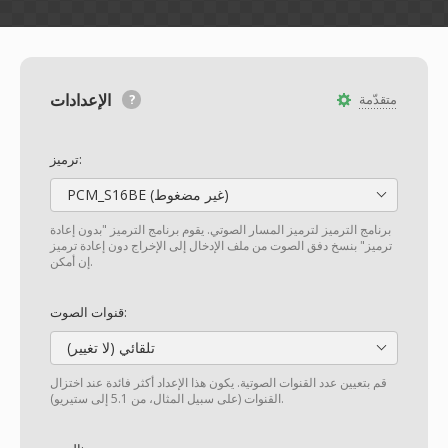
الإعدادات
متقدّمة
ترميز:
PCM_S16BE (غير مضغوط)
برنامج الترميز لترميز المسار الصوتي. يقوم برنامج الترميز "بدون إعادة
ترميز" بنسخ دفق الصوت من ملف الإدخال إلى الإخراج دون إعادة ترميز
إن أمكن.
قنوات الصوت:
تلقائي (لا تغيير)
قم بتعيين عدد القنوات الصوتية. يكون هذا الإعداد أكثر فائدة عند اختزال
القنوات (على سبيل المثال، من 5.1 إلى ستيريو).