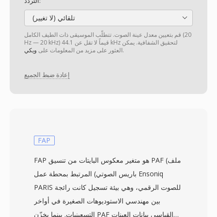
التردد:
تلقائي (لا تغيير)
قم بتعيين معدل عينة الصوت. تتطلّب الموسيقى ذات الطيف الكامل (20
Hz — 20 kHz) قيماً لا تقل عن 44.1 kHz لتحقيق الشفافية. يمكن
.
العثور على مزيد من المعلومات على
ويكي
إعادة ضبط الجميع
FAP
FAP هو متغير معكوس البايتات من تنسيق PAF (ملف
باريس الصوتي) المرتبط بمحطة عمل Ensoniq
PARIS للصوت الرقمي، وهي بيئة تسجيل كانت رائجة
بين مهندسي الاستوديوهات الصغيرة في أواخر
التسعينيات. بينما يخزّن PAF القياسي بيانات العينات