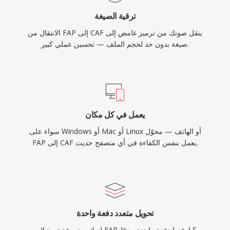
ترقية الصيغة
الانتقال من FAP إلى CAF ينقل صوتك من ترميز غامض إلى
صيغة بدون حد لحجم الملف — تحسين عملي كبير.
يعمل في كل مكان
سواء على Windows أو Mac أو Linux أو الهاتف — محوّل
FAP إلى CAF يعمل بنفس الكفاءة في أي متصفح حديث.
تحويل متعدد دفعة واحدة
لديك مجموعة تسجيلات FAP؟ ارفعها دفعة واحدة وحوّل