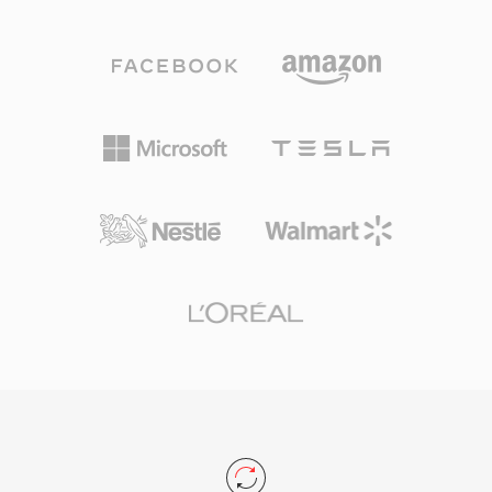
الصوت إلى جانب بيانات وصفية غنية تشمل مخططات
المباشر مع أدوات PCM الخام.
القنوات ومناطق العلامات والتعليقات التوضيحية
وبيانات MIDI. من أبرز مزاياه التعامل مع التسجيلات
الطويلة جداً: يمكن للمذيعين ومسجّلي الميدان التقاط
ساعات من الصوت المستمر دون قيود حجمية. دعم
المرمّزات المتعددة هو نقطة قوة أخرى، حيث تعمل
حاوية واحدة سواء كان المحتوى صوتاً بدون فقدان
بدقة 24 بت/192 كيلوهرتز أو كلاماً مضغوطاً. يوفر
إطار عمل Core Audio من Apple دعماً أصلياً على
macOS وiOS، مما يضمن تشغيلاً منخفض زمن
الاستجابة في التطبيقات الاحترافية مثل Logic Pro
وFinal Cut Pro. لسير عمل منظومة Apple التي
تتطلب التنوع والقدرة على التوسع، يعد CAF خياراً
استثنائياً.