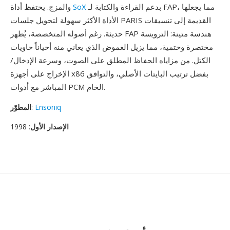
بدعم القراءة والكتابة لـ FAP، مما يجعلها
SoX
والمزج. يحتفظ أداة
الأداة الأكثر سهولة لتحويل جلسات PARIS القديمة إلى تنسيقات
حديثة. رغم أصوله المتخصصة، يُظهر FAP هندسة متينة: الترويسة
مختصرة وحتمية، مما يزيل الغموض الذي يعاني منه أحياناً حاويات
الكتل. من مزاياه الحفاظ المطلق على الصوت، وسرعة الإدخال/
الإخراج على أجهزة x86 بفضل ترتيب البايتات الأصلي، والتوافق
المباشر مع أدوات PCM الخام.
Ensoniq
:
المطوّر
الإصدار الأول
: 1998