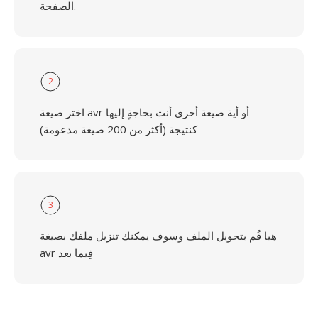
الصفحة.
2
اختر صيغة avr أو أية صيغة أخرى أنت بحاجةٍ إليها
كنتيجة (أكثر من 200 صيغة مدعومة)
3
هيا قُم بتحويل الملف وسوف يمكنك تنزيل ملفك بصيغة
avr فِيما بعد