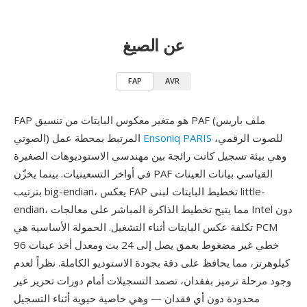
عن الصيغ
FAP
AVR
FAP هو متغير معكوس البايتات من تنسيق PAF (ملف باريس
للصوت الرقمي،
Ensoniq PARIS
الصوتي) المرتبط بمحطة عمل
وهي بيئة تسجيل كانت رائجة بين مهندسي الاستوديوهات الصغيرة
في أواخر التسعينيات. بينما يخزّن PAF القياسي بيانات العينات
بترتيب big-endian، يعكس FAP تخطيط البايتات لبنى little-
endian، مما يتيح تخطيط الذاكرة المباشر على معالجات Intel دون
تكلفة عكس البايتات أثناء التشغيل. الحمولة الأساسية هي PCM
خطي غير مضغوط بعمق يصل إلى 24 بت ومعدل أخذ عينات 96
كيلوهرتز، مما يحافظ على دقة بجودة الاستوديو الكاملة. نظراً لعدم
وجود مرحلة ترميز بفقدان، تصمد التسجيلات أمام دورات تحرير غير
محدودة دون أي فقدان — وهي خاصية حيوية أثناء التسجيل