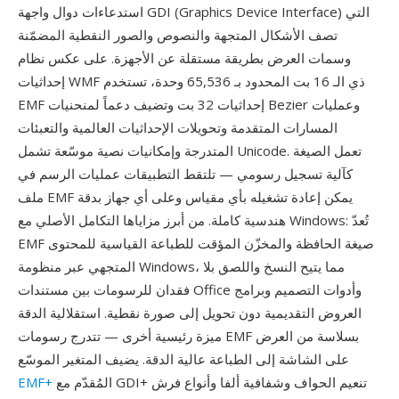
استدعاءات دوال واجهة GDI (Graphics Device Interface) التي
تصف الأشكال المتجهة والنصوص والصور النقطية المضمّنة
وسمات العرض بطريقة مستقلة عن الأجهزة. على عكس نظام
إحداثيات WMF ذي الـ 16 بت المحدود بـ 65,536 وحدة، تستخدم
EMF إحداثيات 32 بت وتضيف دعماً لمنحنيات Bezier وعمليات
المسارات المتقدمة وتحويلات الإحداثيات العالمية والتعبئات
المتدرجة وإمكانيات نصية موسّعة تشمل Unicode. تعمل الصيغة
كآلية تسجيل رسومي — تلتقط التطبيقات عمليات الرسم في
ملف EMF يمكن إعادة تشغيله بأي مقياس وعلى أي جهاز بدقة
هندسية كاملة. من أبرز مزاياها التكامل الأصلي مع Windows: تُعدّ
EMF صيغة الحافظة والمخزّن المؤقت للطباعة القياسية للمحتوى
المتجهي عبر منظومة Windows، مما يتيح النسخ واللصق بلا
فقدان للرسومات بين مستندات Office وأدوات التصميم وبرامج
العروض التقديمية دون تحويل إلى صورة نقطية. استقلالية الدقة
ميزة رئيسية أخرى — تتدرج رسومات EMF بسلاسة من العرض
على الشاشة إلى الطباعة عالية الدقة. يضيف المتغير الموسّع
المُقدّم مع GDI+ تنعيم الحواف وشفافية ألفا وأنواع فرش
EMF+