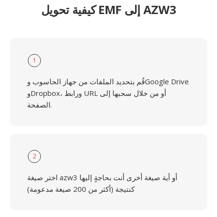
كيفية تحويل EMF إلى AZW3
1
قُم بتحديد الملفات من جهاز الحاسوب وGoogle Drive
وDropbox، ورابط URL أو من خلال سحبها إلى
الصفحة.
2
اختر صيغة azw3 أو أية صيغة أخرى أنت بحاجةٍ إليها
كنتيجة (أكثر من 200 صيغة مدعومة)