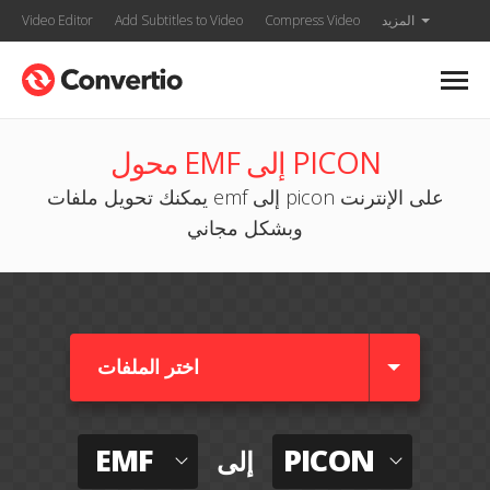
المزيد
Compress Video
Add Subtitles to Video
Video Editor
محول EMF إلى PICON
يمكنك تحويل ملفات emf إلى picon على الإنترنت
وبشكل مجاني
اختر الملفات
EMF
PICON
إلى