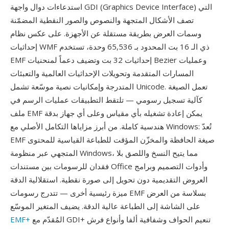
استدعاءات دوال واجهة GDI (Graphics Device Interface) التي
تصف الأشكال المتجهة والنصوص والصور النقطية المضمّنة
وسمات العرض بطريقة مستقلة عن الأجهزة. على عكس نظام
إحداثيات WMF ذي الـ 16 بت المحدود بـ 65,536 وحدة، تستخدم
EMF إحداثيات 32 بت وتضيف دعماً لمنحنيات Bezier وعمليات
المسارات المتقدمة وتحويلات الإحداثيات العالمية والتعبئات
المتدرجة وإمكانيات نصية موسّعة تشمل Unicode. تعمل الصيغة
كآلية تسجيل رسومي — تلتقط التطبيقات عمليات الرسم في
ملف EMF يمكن إعادة تشغيله بأي مقياس وعلى أي جهاز بدقة
هندسية كاملة. من أبرز مزاياها التكامل الأصلي مع Windows: تُعدّ
EMF صيغة الحافظة والمخزّن المؤقت للطباعة القياسية للمحتوى
المتجهي عبر منظومة Windows، مما يتيح النسخ واللصق بلا
فقدان للرسومات بين مستندات Office وأدوات التصميم وبرامج
العروض التقديمية دون تحويل إلى صورة نقطية. استقلالية الدقة
ميزة رئيسية أخرى — تتدرج رسومات EMF بسلاسة من العرض
على الشاشة إلى الطباعة عالية الدقة. يضيف المتغير الموسّع
المُقدّم مع GDI+ تنعيم الحواف وشفافية ألفا وأنواع فرش
EMF+