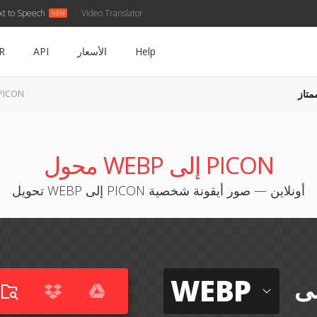
xt to Speech
Video Translator
Help
الأسعار
API
R
متاز
WEBP إلى CON
محول WEBP إلى PICON
تحويل WEBP إلى PICON أونلاين — صور أيقونة شخصية
WEBP
لى