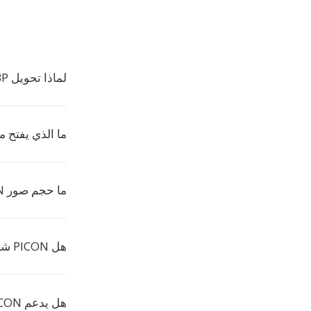
لماذا تحويل WEBP إلى PICON؟
ما الذي يفتح ملفات
ما حجم صور PICON؟
هل PICON شائع الاستخدام؟
هل يدعم PICON الألوان؟