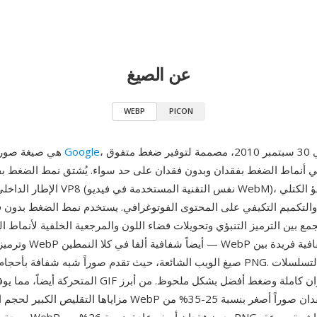
عن الصيغ
WEBP
PICON
، أُعلن عنها في 30 سبتمبر 2010، مصممة لتوفير ضغط متفوق
Google
WebP هي صيغة صور طورتها
 أنماط الضغط بفقدان وبدون فقدان على حد سواء. يُشتق نمط الضغط بف
الإطار الداخلي لترميز الفيديو VP8 (نفس التق
 والتكميم التكيفي على المحتوى الفوتوغرافي. يستخدم نمط الضغط بدون ف
مع بين الترميز التنبؤي وتحويلات فضاء اللون والمرجعية الخلفية لأنماط ا
وترميز الإنتروبيا. تدعم ebP
صيغ الويب الشائعة، حيث تقدم صوراً شبه شفافة بأحجام أصغر بكثير من PNG. تد
المتحركة أيضاً، مما يوفر بديلاً عصرياً لـ GIF بدعم ألوا
مزاياها التقليص الكبير لحجم الملفات — تنتج WebP بفقدان صو