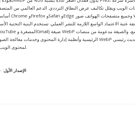
بجودة بصرية مكافئة، وWebP ب
 الويب ويقلل تكاليف عرض النطاق الترددي. الدعم العالمي من المتصف
أساسية أخرى: تعرض rome
ة عتبة الاعتماد الواسع اللازمة للنشر العملي. تستخدم البنية التحتية الأساسية
ة وGmail) صيغة WebP على نطاق واسع، والصيغة مدعومة من منصات
لـ JPEG وPNG لمحتوى الويب.
الإصدار الأول
: ٣٠ سبتمبر، ٢٠١٠