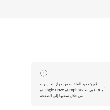
1
قُم بتحديد الملفات من جهاز الحاسوب
وGoogle Drive وDropbox، ورابط URL أو
من خلال سحبها إلى الصفحة.