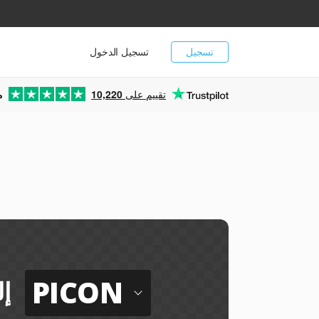
تسجيل
تسجيل الدخول
تقييم على
10,220
م
PICON
إ