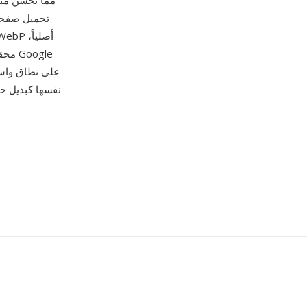
تحميل صفحات
محقق
(البحث وصور YouTube المصغر