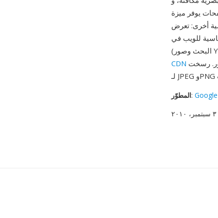
دون فقدان أصغر عادة بنسبة 26% من PNG، مما يحسن مباشرة سرعة
حات يوفر ميزة
Ch وFirefox وSafari وEdge وجميع متصفحات الهواتف صور WebP أصلياً،
 للويب في Google
الرئيسية وأنظمة إدارة المحتوى وخدمات معالجة الصور. رسخت WebP نفسها كبديل حديث رئيسي
CDN
Google
:
المطوّر