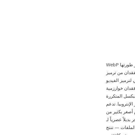
قدان من ترميز
نية المستخدمة في فيديو WebM)، مطبقاً التنبؤ الكتلي
قدان خوارزمية
لبكسل المتكررة
W أيضاً شفافية ألفا في كلا النمطين — WebP بفقدان مع شفافية فريدة بين
عم الصيغة التسلسلات
ن كاملة وضغط أفضل بشكل ملحوظ. من أبرز
راً أصغر بنسبة 25-35% من JPEG