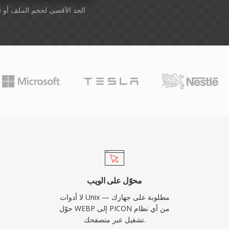
أسقِط الملفات هنا. 1 GB الحد الأقصى لحجم الملف أو
ت
محوّل على الويب
لا أدوات Unix مطلوبة على جهازك —
حوّل WEBP إلى PICON من أي نظام
تشغيل عبر متصفحك.