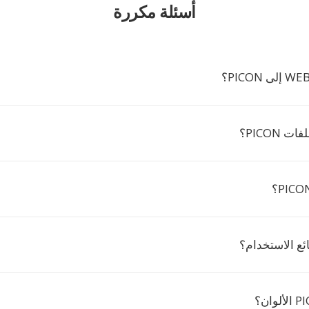
أسئلة مكررة
 PICON؟