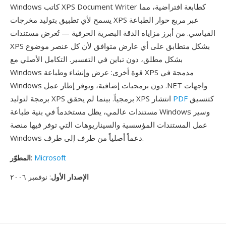
Windows كاتب XPS Document Writer كطابعة افتراضية، مما
يسمح لأي تطبيق بتوليد مخرجات XPS عبر مربع حوار الطباعة
القياسي. من أبرز مزاياه الدقة البصرية الحرفية — تُعرض مستندات
XPS بشكل متطابق على أي عارض متوافق لأن كل عنصر موضوع
بشكل مطلق، دون تباين في التفسير. التكامل الأصلي مع
Windows قوة أخرى: عرض وإنشاء وطباعة XPS مدمجة في
Windows دون برمجيات إضافية، ويوفر إطار عمل .NET واجهات
كتنسيق
PDF
برمجة لتوليد XPS برمجياً. بينما لم يحقق XPS انتشار
مستندات عالمي، يظل مستخدماً في بنية طباعة Windows وسير
عمل المستندات المؤسسية والسيناريوهات التي توفر فيها منصة
Windows دعماً أصلياً من طرف إلى طرف.
Microsoft
:
المطوّر
الإصدار الأول
: نوفمبر ٢٠٠٦