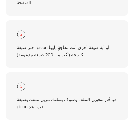
الصفحة.
2
اختر صيغة picon أو أية صيغة أخرى أنت بحاجةٍ إليها
كنتيجة (أكثر من 200 صيغة مدعومة)
3
هيا قُم بتحويل الملف وسوف يمكنك تنزيل ملفك بصيغة
picon فِيما بعد