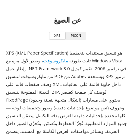
عن الصيغ
XPS
PICON
XPS (XML Paper Specification) هو تنسيق مستندات بتخطيط
ثابت طورته
مايكروسوفت
، وصدر لأول مرة مع Windows Vista
وإطار عمل .NET Framework 3.0 في نوفمبر 2006. صُمم كبديل
من مايكروسوفت لتنسيق PDF من Adobe، ويستخدم XPS ترميز
وصف صفحات قائم على XML داخل حاوية قائمة على اتفاقيات
التعبئة المفتوحة بتنسيق ZIP. تُوصف كل صفحة كعنصر
FixedPage يحتوي على مسارات (أشكال متجهة بتعبئة وحدود)
وحروف (نص موضوع بإحداثيات دقيقة) وصور وتجميعات لوحة —
كلها محددة بإحداثيات دقيقة للعرض بدقة البكسل. يضمّن التنسيق
جميع الموارد المطلوبة: تُجزّأ الخطوط وتُضمّن، وتُخزّن الصور داخل
الحزمة، وتسافر مواصفات العرض الكاملة مع المستند. يتضمن