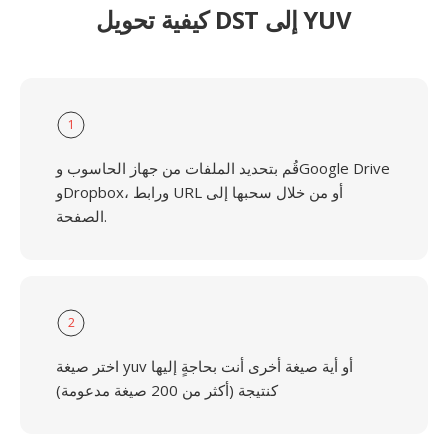
كيفية تحويل DST إلى YUV
1
قُم بتحديد الملفات من جهاز الحاسوب وGoogle Drive
وDropbox، ورابط URL أو من خلال سحبها إلى
الصفحة.
2
اختر صيغة yuv أو أية صيغة أخرى أنت بحاجةٍ إليها
كنتيجة (أكثر من 200 صيغة مدعومة)