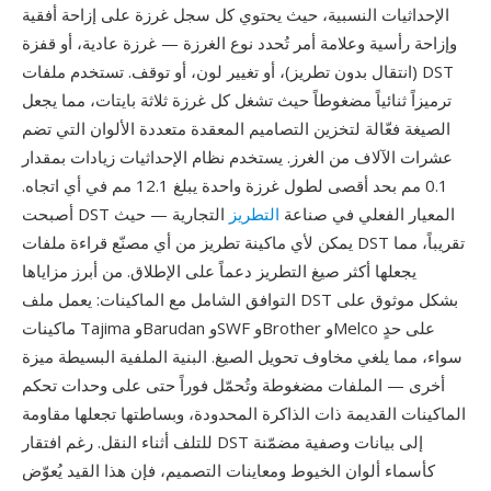
الإحداثيات النسبية، حيث يحتوي كل سجل غرزة على إزاحة أفقية
وإزاحة رأسية وعلامة أمر تُحدد نوع الغرزة — غرزة عادية، أو قفزة
(انتقال بدون تطريز)، أو تغيير لون، أو توقف. تستخدم ملفات DST
ترميزاً ثنائياً مضغوطاً حيث تشغل كل غرزة ثلاثة بايتات، مما يجعل
الصيغة فعّالة لتخزين التصاميم المعقدة متعددة الألوان التي تضم
عشرات الآلاف من الغرز. يستخدم نظام الإحداثيات زيادات بمقدار
0.1 مم بحد أقصى لطول غرزة واحدة يبلغ 12.1 مم في أي اتجاه.
أصبحت DST المعيار الفعلي في صناعة
التطريز
التجارية — حيث
يمكن لأي ماكينة تطريز من أي مصنّع قراءة ملفات DST تقريباً، مما
يجعلها أكثر صيغ التطريز دعماً على الإطلاق. من أبرز مزاياها
التوافق الشامل مع الماكينات: يعمل ملف DST بشكل موثوق على
ماكينات Tajima وBarudan وSWF وBrother وMelco على حدٍ
سواء، مما يلغي مخاوف تحويل الصيغ. البنية الملفية البسيطة ميزة
أخرى — الملفات مضغوطة وتُحمّل فوراً حتى على وحدات تحكم
الماكينات القديمة ذات الذاكرة المحدودة، وبساطتها تجعلها مقاومة
للتلف أثناء النقل. رغم افتقار DST إلى بيانات وصفية مضمّنة
كأسماء ألوان الخيوط ومعاينات التصميم، فإن هذا القيد يُعوّض