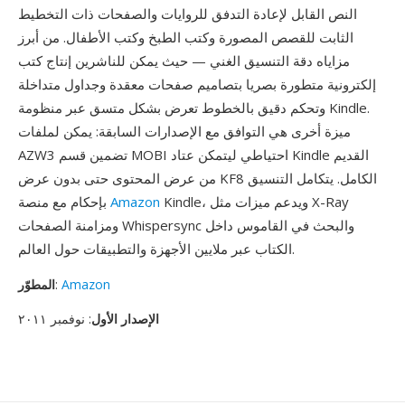
النص القابل لإعادة التدفق للروايات والصفحات ذات التخطيط
الثابت للقصص المصورة وكتب الطبخ وكتب الأطفال. من أبرز
مزاياه دقة التنسيق الغني — حيث يمكن للناشرين إنتاج كتب
إلكترونية متطورة بصريا بتصاميم صفحات معقدة وجداول متداخلة
وتحكم دقيق بالخطوط تعرض بشكل متسق عبر منظومة Kindle.
ميزة أخرى هي التوافق مع الإصدارات السابقة: يمكن لملفات
AZW3 تضمين قسم MOBI احتياطي ليتمكن عتاد Kindle القديم
من عرض المحتوى حتى بدون عرض KF8 الكامل. يتكامل التنسيق
Kindle، ويدعم ميزات مثل X-Ray
Amazon
بإحكام مع منصة
ومزامنة الصفحات Whispersync والبحث في القاموس داخل
الكتاب عبر ملايين الأجهزة والتطبيقات حول العالم.
Amazon
:
المطوّر
الإصدار الأول
: نوفمبر ٢٠١١