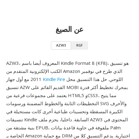
عن الصيغ
AZW3
RGF
AZW3، المعروف أيضا باسم Kindle Format 8 (KF8)، هو تنسيق
الكتب الإلكترونية المتقدم من Amazon الذي طرح في نوفمبر
اللوحي. حل هذا التنسيق محل
Kindle Fire
2011 مع أول جهاز
تنسيق AZW القديم القائم على MOBI بمحرك تخطيط أكثر قدرة
يعتمد على مجموعات فرعية من HTML5 وCSS3، مما يتيح
التخطيطات الثابتة والخطوط المضمنة ورسومات SVG والأحرف
الكبيرة المسقطة وتحسينات طباعية أخرى كانت مستحيلة في
تنسيقات Kindle السابقة. داخليا، يحزم ملف AZW3 المحتوى في
بنية مشتقة من EPUB، ملفوفة في حاوية قاعدة بيانات Palm
الخاصة بـ Amazon مع حماية DRM اختيارية. يدعم التنسيق كلا من