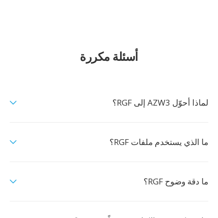
أسئلة مكررة
لماذا أحوّل AZW3 إلى RGF؟
ما الذي يستخدم ملفات RGF؟
ما دقة وضوح RGF؟