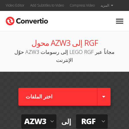
المزيد
Compress Video
Add Subtitles to Video
Video Editor
محول AZW3 إلى RGF
حوّل AZW3 إلى رسومات LEGO RGF مجاناً عبر
الإنترنت
اختر الملفات
AZW3
RGF
إلى