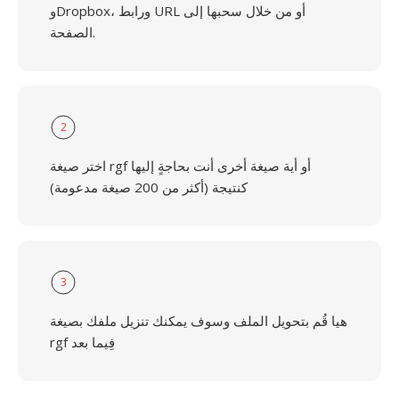
وDropbox، ورابط URL أو من خلال سحبها إلى
الصفحة.
2
اختر صيغة rgf أو أية صيغة أخرى أنت بحاجةٍ إليها
كنتيجة (أكثر من 200 صيغة مدعومة)
3
هيا قُم بتحويل الملف وسوف يمكنك تنزيل ملفك بصيغة
rgf فِيما بعد