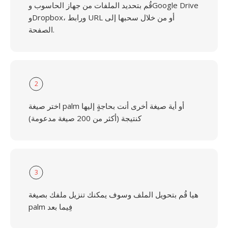
قُم بتحديد الملفات من جهاز الحاسوب وGoogle Drive
وDropbox، ورابط URL أو من خلال سحبها إلى
الصفحة.
2
اختر صيغة palm أو أية صيغة أخرى أنت بحاجةٍ إليها
كنتيجة (أكثر من 200 صيغة مدعومة)
3
هيا قُم بتحويل الملف وسوف يمكنك تنزيل ملفك بصيغة
palm فِيما بعد