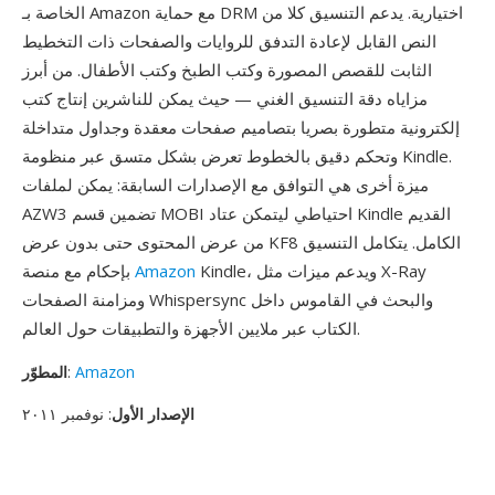
الخاصة بـ Amazon مع حماية DRM اختيارية. يدعم التنسيق كلا من
النص القابل لإعادة التدفق للروايات والصفحات ذات التخطيط
الثابت للقصص المصورة وكتب الطبخ وكتب الأطفال. من أبرز
مزاياه دقة التنسيق الغني — حيث يمكن للناشرين إنتاج كتب
إلكترونية متطورة بصريا بتصاميم صفحات معقدة وجداول متداخلة
وتحكم دقيق بالخطوط تعرض بشكل متسق عبر منظومة Kindle.
ميزة أخرى هي التوافق مع الإصدارات السابقة: يمكن لملفات
AZW3 تضمين قسم MOBI احتياطي ليتمكن عتاد Kindle القديم
من عرض المحتوى حتى بدون عرض KF8 الكامل. يتكامل التنسيق
Kindle، ويدعم ميزات مثل X-Ray
Amazon
بإحكام مع منصة
ومزامنة الصفحات Whispersync والبحث في القاموس داخل
الكتاب عبر ملايين الأجهزة والتطبيقات حول العالم.
Amazon
:
المطوّر
الإصدار الأول
: نوفمبر ٢٠١١