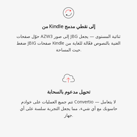
من Kindle إلى نقطي مدمج
حوّل صفحات AZW3 إلى صور JBG ثنائية المستوى — يجعل
ضغط JBIG صفحات Kindle الغنية بالنصوص فعّالة للغاية من
حيث المساحة.
تحويل مدعوم بالسحابة
تتم جميع العمليات على خوادم Convertio — لا يتعامل
حاسوبك مع أي شيء، مما يجعل التجربة سلسة على أي
جهاز.