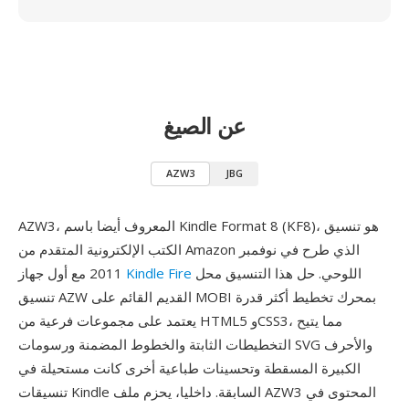
عن الصيغ
AZW3
JBG
AZW3، المعروف أيضا باسم Kindle Format 8 (KF8)، هو تنسيق
الكتب الإلكترونية المتقدم من Amazon الذي طرح في نوفمبر
اللوحي. حل هذا التنسيق محل
Kindle Fire
2011 مع أول جهاز
تنسيق AZW القديم القائم على MOBI بمحرك تخطيط أكثر قدرة
يعتمد على مجموعات فرعية من HTML5 وCSS3، مما يتيح
التخطيطات الثابتة والخطوط المضمنة ورسومات SVG والأحرف
الكبيرة المسقطة وتحسينات طباعية أخرى كانت مستحيلة في
تنسيقات Kindle السابقة. داخليا، يحزم ملف AZW3 المحتوى في