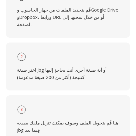
قُم بتحديد الملفات من جهاز الحاسوب وGoogle Drive
وDropbox، ورابط URL أو من خلال سحبها إلى
الصفحة.
2
اختر صيغة jbg أو أية صيغة أخرى أنت بحاجةٍ إليها
كنتيجة (أكثر من 200 صيغة مدعومة)
3
هيا قُم بتحويل الملف وسوف يمكنك تنزيل ملفك بصيغة
jbg فِيما بعد