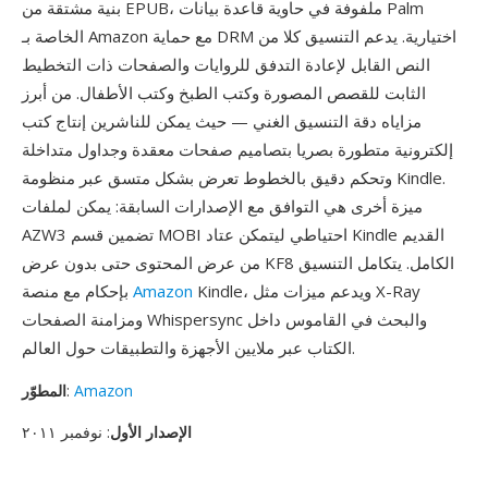
بنية مشتقة من EPUB، ملفوفة في حاوية قاعدة بيانات Palm
الخاصة بـ Amazon مع حماية DRM اختيارية. يدعم التنسيق كلا من
النص القابل لإعادة التدفق للروايات والصفحات ذات التخطيط
الثابت للقصص المصورة وكتب الطبخ وكتب الأطفال. من أبرز
مزاياه دقة التنسيق الغني — حيث يمكن للناشرين إنتاج كتب
إلكترونية متطورة بصريا بتصاميم صفحات معقدة وجداول متداخلة
وتحكم دقيق بالخطوط تعرض بشكل متسق عبر منظومة Kindle.
ميزة أخرى هي التوافق مع الإصدارات السابقة: يمكن لملفات
AZW3 تضمين قسم MOBI احتياطي ليتمكن عتاد Kindle القديم
من عرض المحتوى حتى بدون عرض KF8 الكامل. يتكامل التنسيق
Kindle، ويدعم ميزات مثل X-Ray
Amazon
بإحكام مع منصة
ومزامنة الصفحات Whispersync والبحث في القاموس داخل
الكتاب عبر ملايين الأجهزة والتطبيقات حول العالم.
Amazon
:
المطوّر
الإصدار الأول
: نوفمبر ٢٠١١