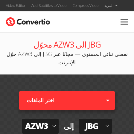
المزيد
Compress Video
Add Subtitles to Video
Video Editor
محوّل AZW3 إلى JBG
حوّل AZW3 إلى JBG نقطي ثنائي المستوى — مجانًا عبر
الإنترنت
اختر الملفات
AZW3
JBG
إلى