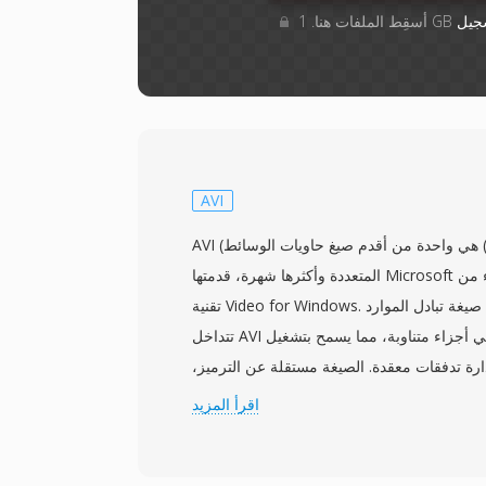
جيل
AVI
AVI (تداخل الصوت والفيديو) هي واحدة من أقدم صيغ حاويات الوسائط
المتعددة وأكثرها شهرة، قدمتها Microsoft في نوفمبر 1992 كجزء من
تقنية Video for Windows. مبنية على هيكل صيغة تبادل الموارد (RIFF)،
تتداخل AVI بيانات الصوت والفيديو في أجزاء متناوبة، مما يسمح بتشغيل
ارة تدفقات معقدة. الصيغة مستقلة عن الترميز،
 تحتوي على فيديو مضغوط بأي ترميز تقريباً، من
اقرأ المزيد
Cinepak وIndeo المبكرة إلى DivX وXvid وH.264 الحديثة. ساهمت هذه
الواسع عبر الحواسيب الشخصية طوال التسعينيات