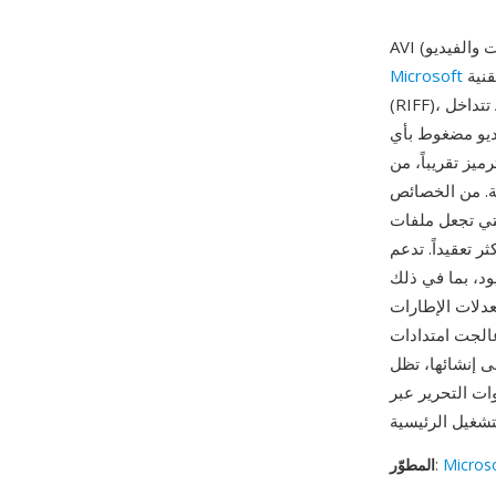
في نوفمبر 1992 كجزء من تقنية Video for Windows. مبنية على هيكل صيغة تبادل الموارد
Microsoft
(RIFF)، تتداخل AVI بيانات الصوت والفيديو في أجزاء متناوبة، مما يسمح بتشغيل متزامن دون الحاجة إلى
يديو مضغوط بأي
يز تقريباً، من Cinepak وIndeo المبكرة إلى DivX وXvid وH.264 الحديثة. ساهمت هذه المرونة في
ثة. من الخصائص
 والمعالجة نسبياً على مستوى
سارات صوت متعددة، مما يتيح
ود، بما في ذلك
 لمعدلات الإطارات
) قيد الحجم بالسماح للملفات
ات التحرير عبر
Micros
:
المطوّر