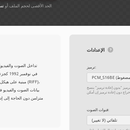
أسقِط الملفات هنا. 1 GB الحد الأقصى لحجم الملف أو
تس
الإعدادات
ترميز:
ترميز "بدون إعادة ترميز" بنسخ
متزامن دون الحاجة إلى إد
مما يعني أنها يمكن أن
قنوات الصوت:
تلقائي (لا تغيير)
المرونة في الاعتماد 