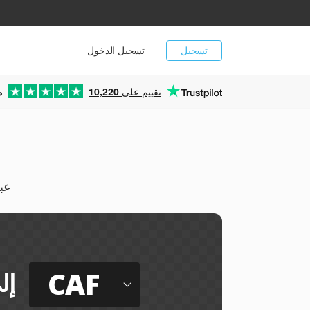
تسجيل
تسجيل الدخول
تقييم على
10,220
م
استخرج الص
CAF
إل