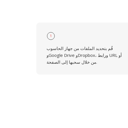
1
قُم بتحديد الملفات من جهاز الحاسوب
وGoogle Drive وDropbox، ورابط URL أو
من خلال سحبها إلى الصفحة.