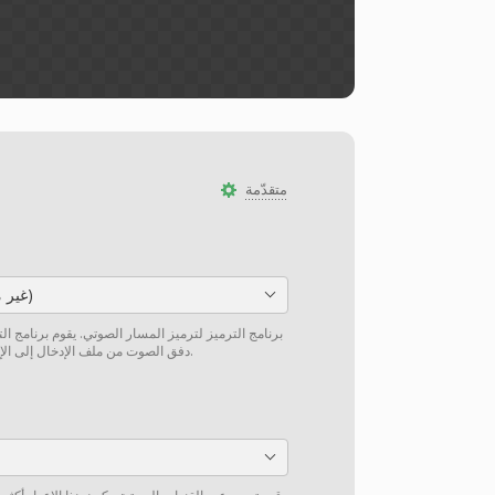
متقدّمة
PCM_S16BE (غير مضغوط)
برنامج الترميز لترميز المسار الصوتي. يقوم برنامج ال
دفق الصوت من ملف الإدخال إلى الإخراج دون إعادة ترميز إن أمكن.