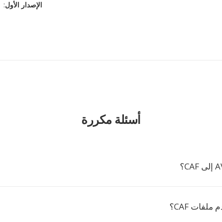
الإصدار الأول
: ١٠ نوفمبر، ١٩٩٢
أسئلة مكررة
ملفات CAF؟