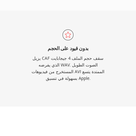
تتطلب التنوع والقدرة على التوسع، يعد CAF خياراً استثنائياً.
بدون قيود على الحجم
يزيل CAF سقف حجم الملف 4 جيجابايت
الذي يفرضه WAV. الصوت الطويل
المستخرج من فيديوهات AVI الممتدة يتسع
بسهولة في تنسيق Apple.