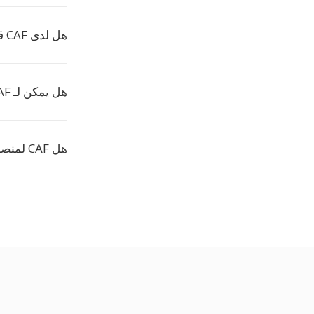
هل لدى CAF قيود على الحجم؟
هل يمكن لـ CAF حمل صوت مضغوط؟
هل CAF لمنصات Apple فقط؟