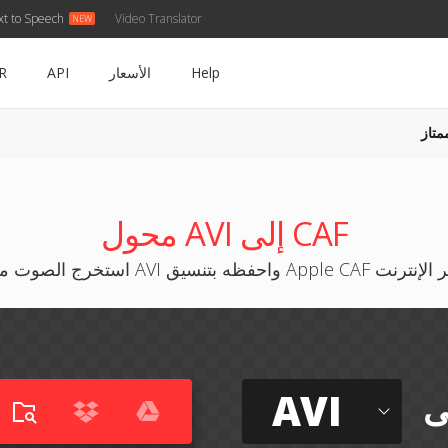
xt to Speech
Video Translator
Help
الأسعار
API
R
متاز
محول AVI إلى CAF
وت من AVI واحفظه بتنسيق Apple CAF عبر الإنترنت
AVI
ى