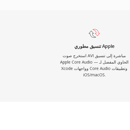
macOS وiOS، مما يضمن تشغيلاً منخفض زمن الاستجابة في التطبيقات
الاحترافية مثل Logic Pro وFinal Cut Pro. لسير عمل منظومة Apple التي
تنسيق مطوري Apple
استخرج صوت AVI مباشرة إلى تنسيق
Apple Core Audio — الحاوي المفضل لـ
Xcode وواجهات Core Audio وتطبيقات
iOS/macOS.