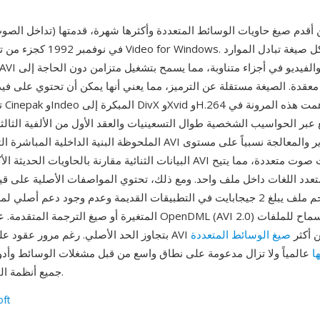
والفيديو) هي واحدة من أقدم صيغ حاويات الوسائط المتعددة وأكثرها شهرة، قدمتها
معقدة. الصيغة مستقلة عن الترميز، مما يعني أنها يمكن أن تحتوي على ف
ترم
ع عبر الحواسيب الشخصية طوال التسعينيات والعقد الأول من الألفية الثال
الملحوظة البنية الداخلية المباشرة التي تجعل ملفات AVI سهلة التحرير
البيانات الثنائية مقارنة بالحاويات الحديثة الأكثر تعقيداً. تدعم AVI أيضاً م
عدد اللغات داخل ملف واحد. ومع ذلك، تحتوي المواصفات الأصلية على قي
سقف حجم ملف يبلغ 2 جيجابايت في التطبيقات القديمة وعدم وجود دعم أصلي
المتغيرة أو صيغ الترجمة المتقدمة. عالجت امتدادات OpenDML (AVI 2.0
إنشائها، تظل AVI واحدة من أكثر
صيغ الوسائط المتعددة
ا
عالمياً ولا تزال مدعومة على نطاق واسع من قبل مشغلات الوسائط وأدو
جميع أنظمة التشغيل الرئيسية.
oft