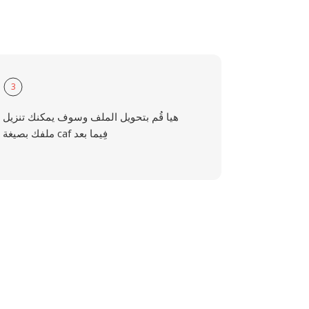
3
هيا قُم بتحويل الملف وسوف يمكنك تنزيل
ملفك بصيغة caf فِيما بعد