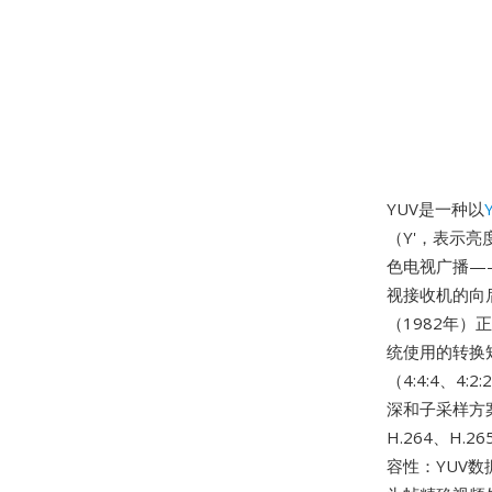
YUV是一种以
（Y'，表示亮
色电视广播——
视接收机的向后
（1982年）
统使用的转换
（4:4:4、
深和子采样方
H.264、H
容性：YUV