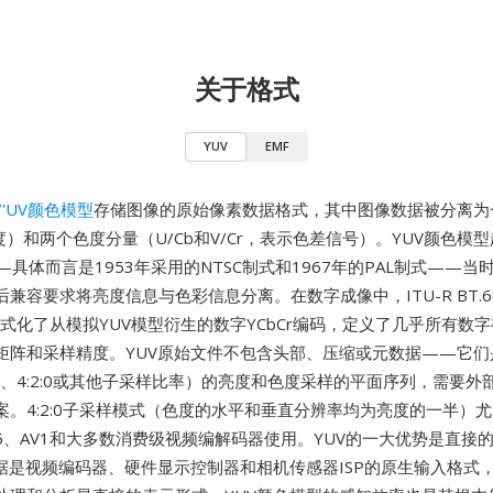
关于格式
YUV
EMF
Y'UV颜色模型
存储图像的原始像素数据格式，其中图像数据被分离为
度）和两个色度分量（U/Cb和V/Cr，表示色差信号）。YUV颜色模
具体而言是1953年采用的NTSC制式和1967年的PAL制式——当
兼容要求将亮度信息与色彩信息分离。在数字成像中，ITU-R BT.6
正式化了从模拟YUV模型衍生的数字YCbCr编码，定义了几乎所有数
矩阵和采样精度。YUV原始文件不包含头部、压缩或元数据——它们
4:2:2、4:2:0或其他子采样比率）的亮度和色度采样的平面序列，需要
案。4:2:0子采样模式（色度的水平和垂直分辨率均为亮度的一半）
.265、AV1和大多数消费级视频编解码器使用。YUV的一大优势是直
数据是视频编码器、硬件显示控制器和相机传感器ISP的原生输入格式，