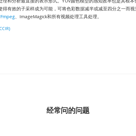
处理和分析最直接的表示形式。YUV颜色模型的感知效率也是其根本
使得有效的子采样成为可能，可将色彩数据减半或减至四分之一而视
FFmpeg
、ImageMagick和所有视频处理工具处理。
(CCIR)
经常问的问题