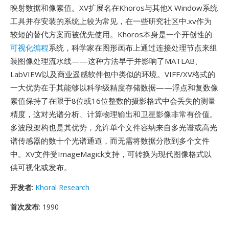
映射数据和像素值。XV扩展名在Khoros与其他X Window系统
工具并存安装的系统上较为常见，在一些研究社区中.xv作为
较短的替代方案而被优先使用。Khoros本身是一个开创性的
可视化编程
系统，科学家在图形画布上通过连接处理节点来组
装图像处理流水线——这种方法早于并影响了MATLAB、
LabVIEW以及商业遥感软件包中类似的环境。VIFF/XV格式的
一大优势在于其能够以科学级精度存储数据——浮点和复数像
素值保持了在限于8位或16位整数的摄影格式中会丢失的测量
精度，这对光谱分析、计算物理输出和卫星影像非常有价值。
多波段架构也是其优势，允许单个文件容纳来自多光谱或高光
谱传感器的数十个光谱通道，而无需将数据分散到多个文件
中。XV文件受ImageMagick支持，可转换为现代图像格式以
供可视化或发布。
开发者
:
Khoral Research
首次发布
: 1990