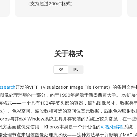
（支持超过200种格式）
关于格式
XV
IPL
esearch
开发的VIFF（Visualization Image File Format）的备用
科学图像处理环境的一部分，约于1990年起源于新墨西哥大学。.xv扩展名和
层格式——一个具有1024字节头部的容器，编码图像尺寸、数据类
数）、色彩空间、波段数和可选的空间位置元数据，后跟色彩映射数
horos与其他X Window系统工具并存安装的系统上较为常见，在一些
方案而被优先使用。Khoros本身是一个开创性的
可视化编程
系统
处理节点来组装图像处理流水线——这种方法早于并影响了MATLAB、