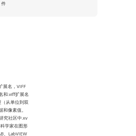
件
文件扩展名，VIFF
.viff扩展名
型（从单位到双
据和像素值。
研究社区中.xv
，科学家在图形
LabVIEW