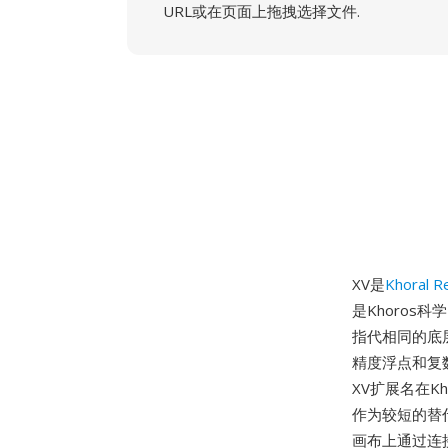
URL或在页面上拖拽选择文件.
XV是
Khoral R
是Khoros
指代相同的底
精度浮点和复
XV扩展名在K
作为较短的替代
画布上通过连接