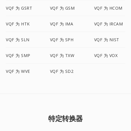
VQF 为 GSRT
VQF 为 GSM
VQF 为 HCOM
VQF 为 HTK
VQF 为 IMA
VQF 为 IRCAM
VQF 为 SLN
VQF 为 SPH
VQF 为 NIST
VQF 为 SMP
VQF 为 TXW
VQF 为 VOX
VQF 为 WVE
VQF 为 SD2
特定转换器