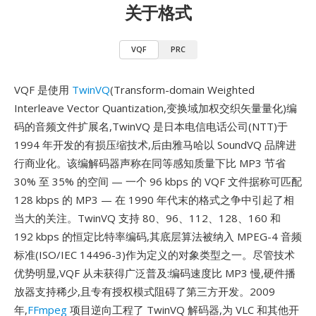
关于格式
VQF
PRC
VQF 是使用
TwinVQ
(Transform-domain Weighted
Interleave Vector Quantization,变换域加权交织矢量量化)编
码的音频文件扩展名,TwinVQ 是日本电信电话公司(NTT)于
1994 年开发的有损压缩技术,后由雅马哈以 SoundVQ 品牌进
行商业化。该编解码器声称在同等感知质量下比 MP3 节省
30% 至 35% 的空间 — 一个 96 kbps 的 VQF 文件据称可匹配
128 kbps 的 MP3 — 在 1990 年代末的格式之争中引起了相
当大的关注。TwinVQ 支持 80、96、112、128、160 和
192 kbps 的恒定比特率编码,其底层算法被纳入 MPEG-4 音频
标准(ISO/IEC 14496-3)作为定义的对象类型之一。尽管技术
优势明显,VQF 从未获得广泛普及:编码速度比 MP3 慢,硬件播
放器支持稀少,且专有授权模式阻碍了第三方开发。2009
年,
FFmpeg
项目逆向工程了 TwinVQ 解码器,为 VLC 和其他开