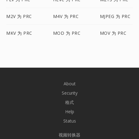
M2V 为 PRC
M4V 为 PRC
MJPEG 为 PRC
MKV 为 PRC
MOD 为 PRC
MOV 为 PRC
About
Security
格式
Help
Status
视频转换器